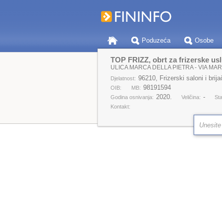
Poduzeća
Osobe
TOP FRIZZ, obrt za frizerske usl
ULICA MARCA DELLA PIETRA - VIA MAR
96210, Frizerski saloni i brij
Djelatnost:
98191594
OIB:
MB:
2020.
-
Godina osnivanja:
Veličina:
Sta
Kontakt: