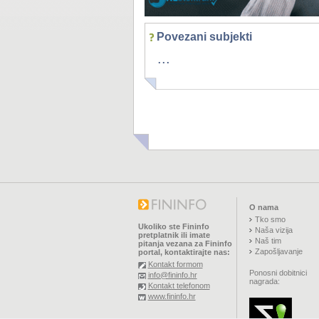
Povezani subjekti
...
O nama
Tko smo
Ukoliko ste Fininfo
Naša vizija
pretplatnik ili imate
Naš tim
pitanja vezana za Fininfo
Zapošljavanje
portal, kontaktirajte nas:
Kontakt formom
Ponosni dobitnici
info@fininfo.hr
nagrada:
Kontakt telefonom
www.fininfo.hr