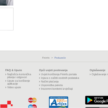
Fininfo
>
Poduzeće
FAQ & Upute
Opći uvjeti poslovanja
Oglašavanje
Najčešća korisnička
Uvjeti korištenja Fininfo portala
Oglašavanje n
pitanja i odgovori
Izjava o zaštiti osobnih podataka
Upute za korištenje
Načini plaćanja
aplikacije
Usporedba paketa
Video upute
Inozemni bonitetni izvještaji