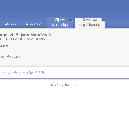
Vijesti
Detaljno
Europa
E-učenje
iz medija
o poduzeću
uge, vl. Biljana Matošević
CO DELLA PIETRA 2, ROVINJ
ačnice
Aktivan
tus:
Fininfo
>
Poduzeće