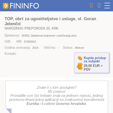
TOP, obrt za ugostiteljstvo i usluge, vl. Goran
Jelenčić
NARODNOG PREPORODA 20, KRK
Djelatnost:
56300, Djelatnosti pripreme i usluživanja pića
OIB:
MB:
97483915
Godina osnivanja:
Veličina:
Status:
2014.
-
Aktivan
Kontakt:
Kupite pristup
za subjekt
28,00 EUR +
PDV
Znate li s kim poslujete?
Mi znamo!
Pronađite sve što trebate znati na jednom mjestu, jedinoj
poslovno-financijskoj aplikaciji sa znakovima inovativnosti
Eureka
i kvalitete
Izvorno hrvatsko
.