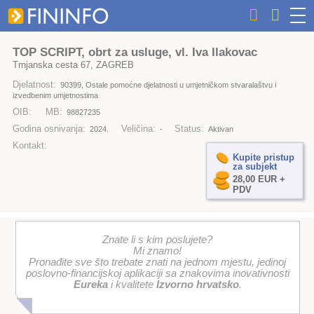
TOP SCRIPT, obrt za usluge, vl. Iva Ilakovac
Trnjanska cesta 67, ZAGREB
Djelatnost:
90399, Ostale pomoćne djelatnosti u umjetničkom stvaralaštvu i
izvedbenim umjetnostima
OIB:
MB:
98827235
Godina osnivanja:
Veličina:
Status:
2024.
-
Aktivan
Kontakt:
Kupite pristup
za subjekt
28,00 EUR +
PDV
Znate li s kim poslujete?
Mi znamo!
Pronađite sve što trebate znati na jednom mjestu, jedinoj
poslovno-financijskoj aplikaciji sa znakovima inovativnosti
Eureka
i kvalitete
Izvorno hrvatsko
.