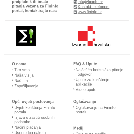
pretplatnik ili imate
info@fininfo.hr
pitanja vezana za Fininfo
Kontakt telefonom
portal, kontaktirajte nas:
www.fininfo.hr
O nama
FAQ & Upute
Tko smo
Najčešća korisnička pitanja
i odgovori
Naša vizija
Upute za korištenje
Naš tim
aplikacije
Zapošljavanje
Video upute
Opći uvjeti poslovanja
Oglašavanje
Uvjeti korištenja Fininfo
Oglašavanje na Fininfo
portala
portalu
Izjava o zaštiti osobnih
podataka
Načini plaćanja
Mediji
Usporedba paketa