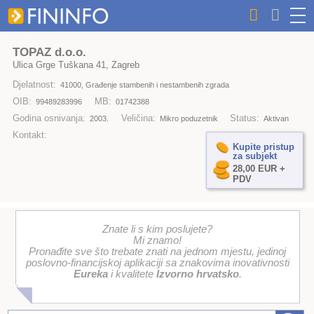
TOPAZ d.o.o.
Ulica Grge Tuškana 41, Zagreb
Djelatnost:
41000, Građenje stambenih i nestambenih zgrada
OIB:
MB:
99489283996
01742388
Godina osnivanja:
Veličina:
Status:
2003.
Mikro poduzetnik
Aktivan
Kontakt:
Kupite pristup
za subjekt
28,00 EUR +
PDV
Znate li s kim poslujete?
Mi znamo!
Pronađite sve što trebate znati na jednom mjestu, jedinoj
poslovno-financijskoj aplikaciji sa znakovima inovativnosti
Eureka
i kvalitete
Izvorno hrvatsko
.