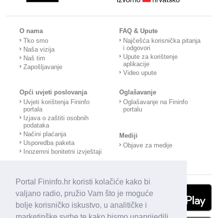
O nama
FAQ & Upute
Tko smo
Najčešća korisnička pitanja
i odgovori
Naša vizija
Upute za korištenje
Naš tim
aplikacije
Zapošljavanje
Video upute
Opći uvjeti poslovanja
Oglašavanje
Uvjeti korištenja Fininfo
Oglašavanje na Fininfo
portala
portalu
Izjava o zaštiti osobnih
podataka
Načini plaćanja
Mediji
Usporedba paketa
Objave za medije
Inozemni bonitetni izvještaji
Portal Fininfo.hr koristi kolačiće kako bi
valjano radio, pružio Vam što je moguće
bolje korisničko iskustvo, u analitičke i
marketinške svrhe te kako bismo unaprijedili