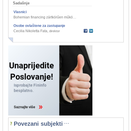
Sadašnje
Vlasnici
Bohemian financing zártkörűen működő részvénytársaság, Mađarska
,
jedi
Osobe ovlaštene za zastupanje
Cecilia Nikoletta Fata
,
direktor
...
Povezani subjekti