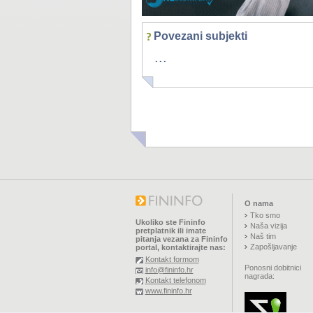
Povezani subjekti
...
O nama
Tko smo
Ukoliko ste Fininfo
Naša vizija
pretplatnik ili imate
Naš tim
pitanja vezana za Fininfo
Zapošljavanje
portal, kontaktirajte nas:
Kontakt formom
Ponosni dobitnici
info@fininfo.hr
nagrada:
Kontakt telefonom
www.fininfo.hr