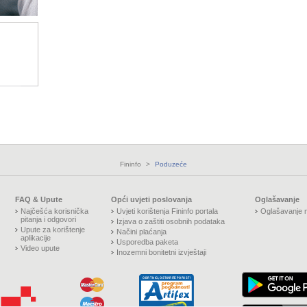
Fininfo
>
Poduzeće
FAQ & Upute
Opći uvjeti poslovanja
Oglašavanje
Najčešća korisnička
Uvjeti korištenja Fininfo portala
Oglašavanje n
pitanja i odgovori
Izjava o zaštiti osobnih podataka
Upute za korištenje
Načini plaćanja
aplikacije
Usporedba paketa
Video upute
Inozemni bonitetni izvještaji