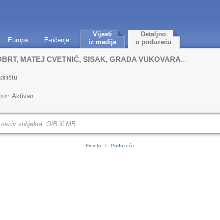
Vijesti
Detaljno
Europa
E-učenje
iz medija
o poduzeću
TRANS-KOP SISAK, USLUŽNI OBRT, MATEJ CVETNIĆ, SISAK, GRADA VUKOVARA 19
dilištu
Aktivan
tus:
Fininfo
>
Poduzeće