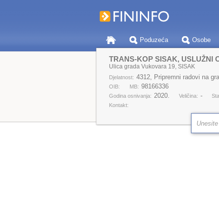
Poduzeća
Osobe
Ulica grada Vukovara 19, SISAK
4312, Pripremni radovi na gra
Djelatnost:
98166336
OIB:
MB:
2020.
-
Godina osnivanja:
Veličina:
Sta
Kontakt: