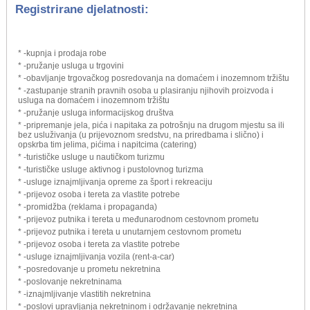
Registrirane djelatnosti:
* -kupnja i prodaja robe
* -pružanje usluga u trgovini
* -obavljanje trgovačkog posredovanja na domaćem i inozemnom tržištu
* -zastupanje stranih pravnih osoba u plasiranju njihovih proizvoda i
usluga na domaćem i inozemnom tržištu
* -pružanje usluga informacijskog društva
* -pripremanje jela, pića i napitaka za potrošnju na drugom mjestu sa ili
bez usluživanja (u prijevoznom sredstvu, na priredbama i slično) i
opskrba tim jelima, pićima i napitcima (catering)
* -turističke usluge u nautičkom turizmu
* -turističke usluge aktivnog i pustolovnog turizma
* -usluge iznajmljivanja opreme za šport i rekreaciju
* -prijevoz osoba i tereta za vlastite potrebe
* -promidžba (reklama i propaganda)
* -prijevoz putnika i tereta u međunarodnom cestovnom prometu
* -prijevoz putnika i tereta u unutarnjem cestovnom prometu
* -prijevoz osoba i tereta za vlastite potrebe
* -usluge iznajmljivanja vozila (rent-a-car)
* -posredovanje u prometu nekretnina
* -poslovanje nekretninama
* -iznajmljivanje vlastitih nekretnina
* -poslovi upravljanja nekretninom i održavanje nekretnina