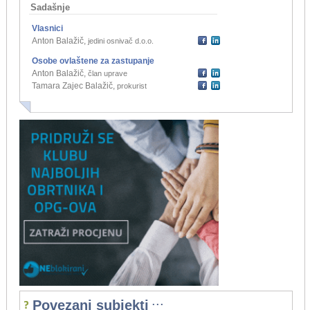
Sadašnje
Vlasnici
Anton Balažič
,
jedini osnivač d.o.o.
Osobe ovlaštene za zastupanje
Anton Balažič
,
član uprave
Tamara Zajec Balažič
,
prokurist
...
Povezani subjekti