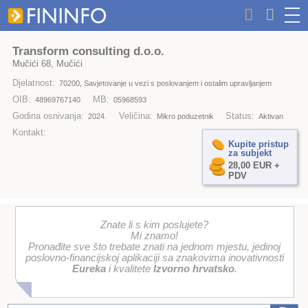
Transform consulting d.o.o.
Mučići 68, Mučići
Djelatnost:
70200, Savjetovanje u vezi s poslovanjem i ostalim upravljanjem
OIB:
MB:
48969767140
05968593
Godina osnivanja:
Veličina:
Status:
2024.
Mikro poduzetnik
Aktivan
Kontakt:
Kupite pristup
za subjekt
28,00 EUR +
PDV
Znate li s kim poslujete?
Mi znamo!
Pronađite sve što trebate znati na jednom mjestu, jedinoj
poslovno-financijskoj aplikaciji sa znakovima inovativnosti
Eureka
i kvalitete
Izvorno hrvatsko
.