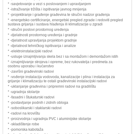
* -savjetovanje u vezi s poslovanjem i upravljanjem
* -istraživanje tržišta i ispitivanje javnog mnijenja
* -projektiranje i građenje građevina te stručni nadzor građenja
* -energetsko certificiranje, energetski pregled zgrade i redoviti pregled
sustava grijanja i sustava hlađenja ili klimatizacije u zgradi
* -stručni poslovi prostornog uređenja
* -djelatnosti prostornog uređenja i gradnje
* -djelatnost upravljanja projektom gradnje
* -djelatnost tehničkog ispitivanja i analize
* -elektroinstalacijski radovi
* -usluge iznajmljivanja skela bez i sa montažom i demontažom istih
* -iznajmljivanje strojeva i opreme, bez rukovatelja i predmeta za
osobnu uporabu i kućanstvo
* -završni građevinski radovi
* -vođenje instalacija vodovoda, kanalizacije i plina i instalacija za
grijanje i klimatizaciju te ostali građevinski instalacijski radovi
* -uklanjanje građevina i pripremni radovi na gradilištu
* -ugradnja stolarije
* -fasadni i štukaturski radovi
* -postavljanje podnih i zidnih obloga
* -soboslikarski i staklarski radovi
* -radovi na krovištu
* -proizvodnja i ugradnja PVC i aluminijske stolarije
* -skladištenje robe
* -pomorska kabotaža