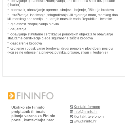
* -obavljanje djelatnosti iznamljivanja jahti ili brodica sa ili bez posade
(charter)
* -popravak, obnavljanje opreme i strojeva, bojenje, čišćenje brodova
* -istraživanja, ispitivanja, fotografiranja i/ili mjerenja mora, morskog dna
i/ili morskog podzemlja unutarnjih morskih voda Republike Hrvatske
* -djelatnost iznajmljivanja plovila
* -peljarenje
* -obavljanje statutarne certifikacije pomorskih objekata te obavljanje
statutarne certifikacije glede sigurnosne zaštite brodova
* -baždarenje brodova
* -tegljenje i potiskivanje brodova i drugi pomorski plovidbeni poslovi
(koji se ne odnose na prijevoz putnika, prtljage, stvari ili tegljenje)
Kontakt formom
Ukoliko ste Fininfo
pretplatnik ili imate
info@fininfo.hr
pitanja vezana za Fininfo
Kontakt telefonom
portal, kontaktirajte nas:
www.fininfo.hr