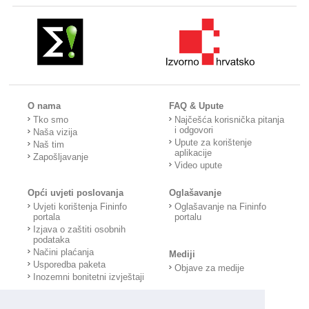
O nama
FAQ & Upute
Tko smo
Najčešća korisnička pitanja
i odgovori
Naša vizija
Upute za korištenje
Naš tim
aplikacije
Zapošljavanje
Video upute
Opći uvjeti poslovanja
Oglašavanje
Uvjeti korištenja Fininfo
Oglašavanje na Fininfo
portala
portalu
Izjava o zaštiti osobnih
podataka
Načini plaćanja
Mediji
Usporedba paketa
Objave za medije
Inozemni bonitetni izvještaji