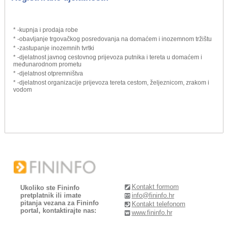
* -kupnja i prodaja robe
* -obavljanje trgovačkog posredovanja na domaćem i inozemnom tržištu
* -zastupanje inozemnih tvrtki
* -djelatnost javnog cestovnog prijevoza putnika i tereta u domaćem i
međunarodnom prometu
* -djelatnost otpremništva
* -djelatnost organizacije prijevoza tereta cestom, željeznicom, zrakom i
vodom
Kontakt formom
Ukoliko ste Fininfo
pretplatnik ili imate
info@fininfo.hr
pitanja vezana za Fininfo
Kontakt telefonom
portal, kontaktirajte nas:
www.fininfo.hr