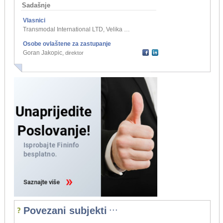
Sadašnje
Vlasnici
Transmodal International LTD, Velika Britanija i Sj. Irska
,
jedini član j.d.o.o.
Osobe ovlaštene za zastupanje
Goran Jakopic
,
direktor
...
Povezani subjekti