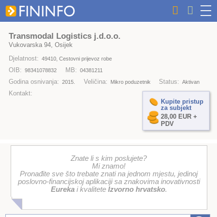
Transmodal Logistics j.d.o.o.
Vukovarska 94, Osijek
Djelatnost:
49410, Cestovni prijevoz robe
OIB:
MB:
98341078832
04381211
Godina osnivanja:
Veličina:
Status:
2015.
Mikro poduzetnik
Aktivan
Kontakt:
Kupite pristup
za subjekt
28,00 EUR +
PDV
Znate li s kim poslujete?
Mi znamo!
Pronađite sve što trebate znati na jednom mjestu, jedinoj
poslovno-financijskoj aplikaciji sa znakovima inovativnosti
Eureka
i kvalitete
Izvorno hrvatsko
.