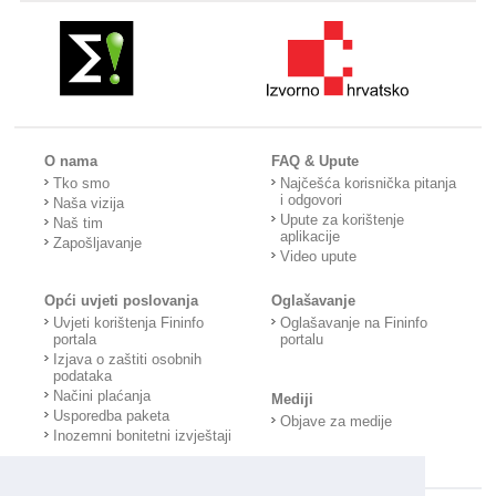
O nama
FAQ & Upute
Tko smo
Najčešća korisnička pitanja
i odgovori
Naša vizija
Upute za korištenje
Naš tim
aplikacije
Zapošljavanje
Video upute
Opći uvjeti poslovanja
Oglašavanje
Uvjeti korištenja Fininfo
Oglašavanje na Fininfo
portala
portalu
Izjava o zaštiti osobnih
podataka
Načini plaćanja
Mediji
Usporedba paketa
Objave za medije
Inozemni bonitetni izvještaji