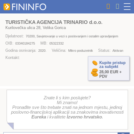
TURISTIČKA AGENCIJA TRINARIO d.o.o.
Kurilovečka ulica 28, Velika Gorica
Djelatnost:
70200, Savjetovanje u vezi s poslovanjem i ostalim upravljanjem
OIB:
MB:
03340184275
05322332
Godina osnivanja:
Veličina:
Status:
2020.
Mikro poduzetnik
Aktivan
Kontakt:
Kupite pristup
za subjekt
28,00 EUR +
PDV
Znate li s kim poslujete?
Mi znamo!
Pronađite sve što trebate znati na jednom mjestu, jedinoj
poslovno-financijskoj aplikaciji sa znakovima inovativnosti
Eureka
i kvalitete
Izvorno hrvatsko
.