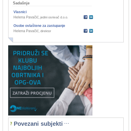
Sadašnje
Vlasnici
Helena Pavačić
,
jedini osnivač d.o.o.
Osobe ovlaštene za zastupanje
Helena Pavačić
,
direktor
...
Povezani subjekti