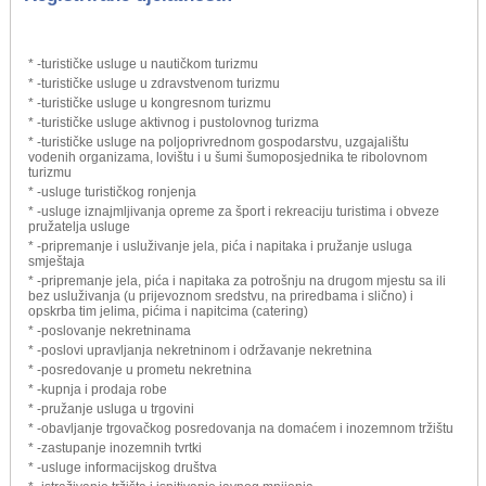
* -turističke usluge u nautičkom turizmu
* -turističke usluge u zdravstvenom turizmu
* -turističke usluge u kongresnom turizmu
* -turističke usluge aktivnog i pustolovnog turizma
* -turističke usluge na poljoprivrednom gospodarstvu, uzgajalištu
vodenih organizama, lovištu i u šumi šumoposjednika te ribolovnom
turizmu
* -usluge turističkog ronjenja
* -usluge iznajmljivanja opreme za šport i rekreaciju turistima i obveze
pružatelja usluge
* -pripremanje i usluživanje jela, pića i napitaka i pružanje usluga
smještaja
* -pripremanje jela, pića i napitaka za potrošnju na drugom mjestu sa ili
bez usluživanja (u prijevoznom sredstvu, na priredbama i slično) i
opskrba tim jelima, pićima i napitcima (catering)
* -poslovanje nekretninama
* -poslovi upravljanja nekretninom i održavanje nekretnina
* -posredovanje u prometu nekretnina
* -kupnja i prodaja robe
* -pružanje usluga u trgovini
* -obavljanje trgovačkog posredovanja na domaćem i inozemnom tržištu
* -zastupanje inozemnih tvrtki
* -usluge informacijskog društva