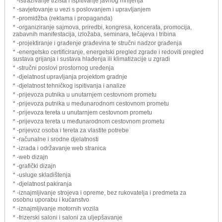
* -istraživanje tržišta i ispitivanje javnog mnijenja
* -savjetovanje u vezi s poslovanjem i upravljanjem
* -promidžba (reklama i propaganda)
* -organiziranje sajmova, priredbi, kongresa, koncerata, promocija,
zabavnih manifestacija, izložaba, seminara, tečajeva i tribina
* -projektiranje i građenje građevina te stručni nadzor građenja
* -energetsko certificiranje, energetski pregled zgrade i redoviti pregled
sustava grijanja i sustava hlađenja ili klimatizacije u zgradi
* -stručni poslovi prostornog uređenja
* -djelatnost upravljanja projektom gradnje
* -djelatnost tehničkog ispitivanja i analize
* -prijevoza putnika u unutarnjem cestovnom prometu
* -prijevoza putnika u međunarodnom cestovnom prometu
* -prijevoza tereta u unutarnjem cestovnom prometu
* -prijevoza tereta u međunarodnom cestovnom prometu
* -prijevoz osoba i tereta za vlastite potrebe
* -računalne i srodne djelatnosti
* -izrada i održavanje web stranica
* -web dizajn
* -grafički dizajn
* -usluge skladištenja
* -djelatnost pakiranja
* -iznajmljivanje strojeva i opreme, bez rukovatelja i predmeta za
osobnu uporabu i kućanstvo
* -iznajmljivanje motornih vozila
* -frizerski saloni i saloni za uljepšavanje