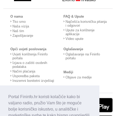
O nama
FAQ & Upute
Tko smo
Najčešća korisnička pitanja
i odgovori
Naša vizija
Upute za korištenje
Naš tim
aplikacije
Zapošljavanje
Video upute
Opći uvjeti poslovanja
Oglašavanje
Uvjeti korištenja Fininfo
Oglašavanje na Fininfo
portala
portalu
Izjava o zaštiti osobnih
podataka
Načini plaćanja
Mediji
Usporedba paketa
Objave za medije
Inozemni bonitetni izvještaji
Portal Fininfo.hr koristi kolačiće kako bi
valjano radio, pružio Vam što je moguće
bolje korisničko iskustvo, u analitičke i
marketinške svrhe te kako bismo unaprijedili