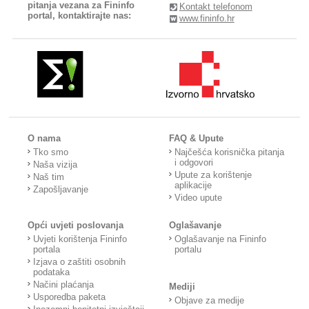
pitanja vezana za Fininfo
Kontakt telefonom
portal, kontaktirajte nas:
www.fininfo.hr
O nama
FAQ & Upute
Tko smo
Najčešća korisnička pitanja
i odgovori
Naša vizija
Upute za korištenje
Naš tim
aplikacije
Zapošljavanje
Video upute
Opći uvjeti poslovanja
Oglašavanje
Uvjeti korištenja Fininfo
Oglašavanje na Fininfo
portala
portalu
Izjava o zaštiti osobnih
podataka
Načini plaćanja
Mediji
Usporedba paketa
Objave za medije