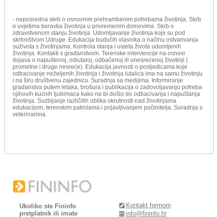
- neposredna skrb o osnovnim prehrambenim potrebama životinja. Skrb
o uvjetima boravka životinja u privremenim domovima. Skrb o
zdravstvenom stanju životinja. Udomljavanje životinja koje su pod
skrbništvom Udruge. Edukacija budućih vlasnika o načinu ostvarivanja
suživota s životinjama. Kontrola stanja i uvjeta života udomljenih
životinja. Kontakti s građanstvom. Terenske intervencije na osnovi
dojava o napuštenoj, odlutaloj, odbačenoj ili unesrećenoj životinji (
prometne i druge nesreće). Edukacija javnosti o posljedicama koje
odbacivanje neželjenih životinja i životinja lutalica ima na samu životinju
i na širu društvenu zajednicu. Suradnja sa medijima. Informiranje
građanstva putem letaka, brošura i publikacija o zadovoljavanju potreba
njihovih kućnih ljubimaca kako ne bi došlo do odbacivanja i napuštanja
životinja. Suzbijanje različitih oblika okrutnosti nad životinjama
edukacijom, terenskim patrolama i prijavljivanjem počinitelja. Suradnja s
veterinarima.
Kontakt formom
Ukoliko ste Fininfo
pretplatnik ili imate
info@fininfo.hr