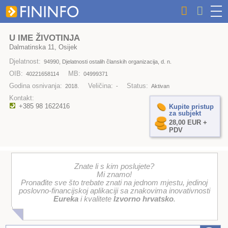
U IME ŽIVOTINJA
Dalmatinska 11, Osijek
Djelatnost:
94990, Djelatnosti ostalih članskih organizacija, d. n.
OIB:
MB:
40221658114
04999371
Godina osnivanja:
Veličina:
Status:
2018.
-
Aktivan
Kontakt:
+385 98 1622416
Kupite pristup
za subjekt
28,00 EUR +
PDV
Znate li s kim poslujete?
Mi znamo!
Pronađite sve što trebate znati na jednom mjestu, jedinoj
poslovno-financijskoj aplikaciji sa znakovima inovativnosti
Eureka
i kvalitete
Izvorno hrvatsko
.