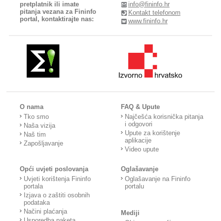
pretplatnik ili imate
info@fininfo.hr
pitanja vezana za Fininfo
Kontakt telefonom
portal, kontaktirajte nas:
www.fininfo.hr
O nama
FAQ & Upute
Tko smo
Najčešća korisnička pitanja
i odgovori
Naša vizija
Upute za korištenje
Naš tim
aplikacije
Zapošljavanje
Video upute
Opći uvjeti poslovanja
Oglašavanje
Uvjeti korištenja Fininfo
Oglašavanje na Fininfo
portala
portalu
Izjava o zaštiti osobnih
podataka
Načini plaćanja
Mediji
Usporedba paketa