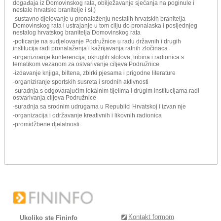
događaja iz Domovinskog rata, obilježavanje sjećanja na poginule i
nestale hrvatske branitelje i sl.)
-sustavno djelovanje u pronalaženju nestalih hrvatskih branitelja
Domovinskog rata i ustrajanje u tom cilju do pronalaska i posljednjeg
nestalog hrvatskog branitelja Domovinskog rata
-poticanje na sudjelovanje Podružnice u radu državnih i drugih
institucija radi pronalaženja i kažnjavanja ratnih zločinaca
-organiziranje konferencija, okruglih stolova, tribina i radionica s
tematikom vezanom za ostvarivanje ciljeva Podružnice
-izdavanje knjiga, biltena, zbirki pjesama i prigodne literature
-organiziranje sportskih susreta i srodnih aktivnosti
-suradnja s odgovarajućim lokalnim tijelima i drugim institucijama radi
ostvarivanja ciljeva Podružnice
-suradnja sa srodnim udrugama u Republici Hrvatskoj i izvan nje
-organizacija i održavanje kreativnih i likovnih radionica
-promidžbene djelatnosti.
Kontakt formom
Ukoliko ste Fininfo