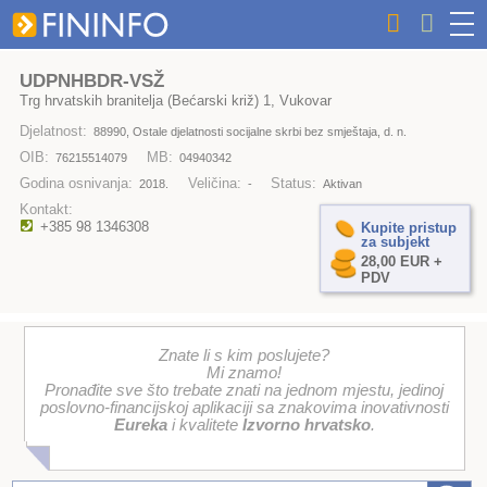
UDPNHBDR-VSŽ
Trg hrvatskih branitelja (Bećarski križ) 1, Vukovar
Djelatnost:
88990, Ostale djelatnosti socijalne skrbi bez smještaja, d. n.
OIB:
MB:
76215514079
04940342
Godina osnivanja:
Veličina:
Status:
2018.
-
Aktivan
Kontakt:
+385 98 1346308
Kupite pristup
za subjekt
28,00 EUR +
PDV
Znate li s kim poslujete?
Mi znamo!
Pronađite sve što trebate znati na jednom mjestu, jedinoj
poslovno-financijskoj aplikaciji sa znakovima inovativnosti
Eureka
i kvalitete
Izvorno hrvatsko
.