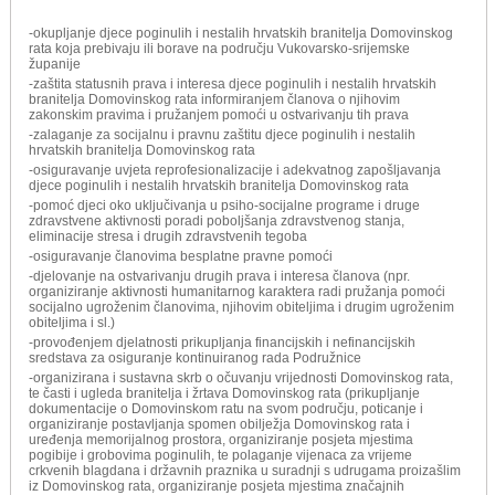
-okupljanje djece poginulih i nestalih hrvatskih branitelja Domovinskog
rata koja prebivaju ili borave na području Vukovarsko-srijemske
županije
-zaštita statusnih prava i interesa djece poginulih i nestalih hrvatskih
branitelja Domovinskog rata informiranjem članova o njihovim
zakonskim pravima i pružanjem pomoći u ostvarivanju tih prava
-zalaganje za socijalnu i pravnu zaštitu djece poginulih i nestalih
hrvatskih branitelja Domovinskog rata
-osiguravanje uvjeta reprofesionalizacije i adekvatnog zapošljavanja
djece poginulih i nestalih hrvatskih branitelja Domovinskog rata
-pomoć djeci oko uključivanja u psiho-socijalne programe i druge
zdravstvene aktivnosti poradi poboljšanja zdravstvenog stanja,
eliminacije stresa i drugih zdravstvenih tegoba
-osiguravanje članovima besplatne pravne pomoći
-djelovanje na ostvarivanju drugih prava i interesa članova (npr.
organiziranje aktivnosti humanitarnog karaktera radi pružanja pomoći
socijalno ugroženim članovima, njihovim obiteljima i drugim ugroženim
obiteljima i sl.)
-provođenjem djelatnosti prikupljanja financijskih i nefinancijskih
sredstava za osiguranje kontinuiranog rada Podružnice
-organizirana i sustavna skrb o očuvanju vrijednosti Domovinskog rata,
te časti i ugleda branitelja i žrtava Domovinskog rata (prikupljanje
dokumentacije o Domovinskom ratu na svom području, poticanje i
organiziranje postavljanja spomen obilježja Domovinskog rata i
uređenja memorijalnog prostora, organiziranje posjeta mjestima
pogibije i grobovima poginulih, te polaganje vijenaca za vrijeme
crkvenih blagdana i državnih praznika u suradnji s udrugama proizašlim
iz Domovinskog rata, organiziranje posjeta mjestima značajnih