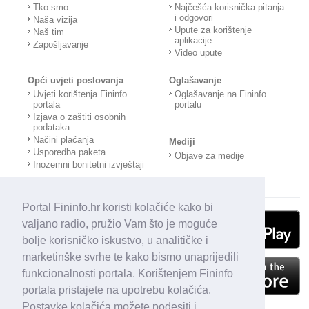
Tko smo
Najčešća korisnička pitanja
i odgovori
Naša vizija
Upute za korištenje
Naš tim
aplikacije
Zapošljavanje
Video upute
Opći uvjeti poslovanja
Oglašavanje
Uvjeti korištenja Fininfo
Oglašavanje na Fininfo
portala
portalu
Izjava o zaštiti osobnih
podataka
Načini plaćanja
Mediji
Usporedba paketa
Objave za medije
Inozemni bonitetni izvještaji
Portal Fininfo.hr koristi kolačiće kako bi
valjano radio, pružio Vam što je moguće
bolje korisničko iskustvo, u analitičke i
marketinške svrhe te kako bismo unaprijedili
funkcionalnosti portala. Korištenjem Fininfo
portala pristajete na upotrebu kolačića.
Postavke kolačića možete podesiti i