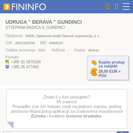
UDRUGA " BERAVA " GUNDINCI
STJEPANA RADIĆA 4, GUNDINCI
Djelatnost:
94990, Djelatnosti ostalih članskih organizacija, d. n.
OIB:
MB:
26021587936
04005147
Godina osnivanja:
Veličina:
Status:
2013.
-
Aktivan
Kontakt:
+385 91 5870168
Kupite pristup
za subjekt
+385 35 477465
28,00 EUR +
PDV
Znate li s kim poslujete?
Mi znamo!
Pronađite sve što trebate znati na jednom mjestu, jedinoj
poslovno-financijskoj aplikaciji sa znakovima inovativnosti
Eureka
i kvalitete
Izvorno hrvatsko
.