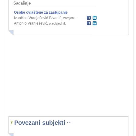
Sadašnje
Osobe ovlaštene za zastupanje
Ivančica Vranješević Ištvanić
,
zamjenik predsjednika
Antonio Vranješević
,
predsjednik
...
Povezani subjekti