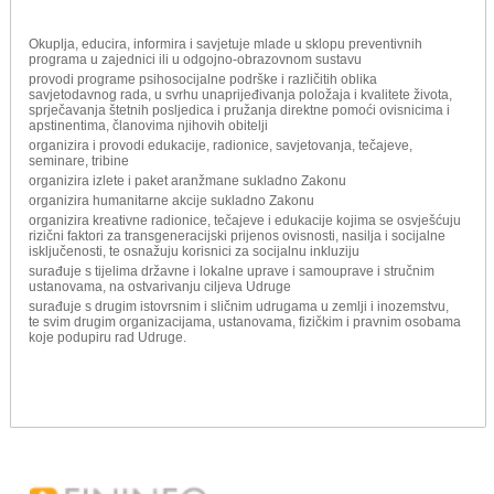
Okuplja, educira, informira i savjetuje mlade u sklopu preventivnih
programa u zajednici ili u odgojno-obrazovnom sustavu
provodi programe psihosocijalne podrške i različitih oblika
savjetodavnog rada, u svrhu unaprijeđivanja položaja i kvalitete života,
sprječavanja štetnih posljedica i pružanja direktne pomoći ovisnicima i
apstinentima, članovima njihovih obitelji
organizira i provodi edukacije, radionice, savjetovanja, tečajeve,
seminare, tribine
organizira izlete i paket aranžmane sukladno Zakonu
organizira humanitarne akcije sukladno Zakonu
organizira kreativne radionice, tečajeve i edukacije kojima se osvješćuju
rizični faktori za transgeneracijski prijenos ovisnosti, nasilja i socijalne
isključenosti, te osnažuju korisnici za socijalnu inkluziju
surađuje s tijelima državne i lokalne uprave i samouprave i stručnim
ustanovama, na ostvarivanju ciljeva Udruge
surađuje s drugim istovrsnim i sličnim udrugama u zemlji i inozemstvu,
te svim drugim organizacijama, ustanovama, fizičkim i pravnim osobama
koje podupiru rad Udruge.