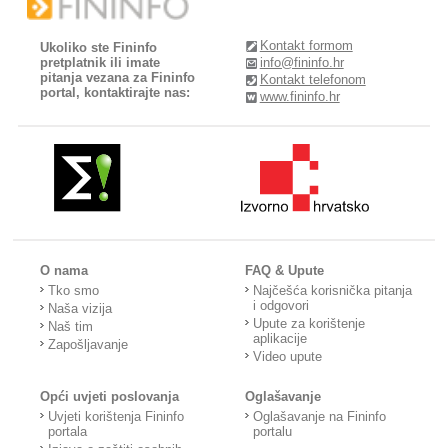
Kontakt formom
Ukoliko ste Fininfo
pretplatnik ili imate
info@fininfo.hr
pitanja vezana za Fininfo
Kontakt telefonom
portal, kontaktirajte nas:
www.fininfo.hr
O nama
FAQ & Upute
Tko smo
Najčešća korisnička pitanja
i odgovori
Naša vizija
Upute za korištenje
Naš tim
aplikacije
Zapošljavanje
Video upute
Opći uvjeti poslovanja
Oglašavanje
Uvjeti korištenja Fininfo
Oglašavanje na Fininfo
portala
portalu