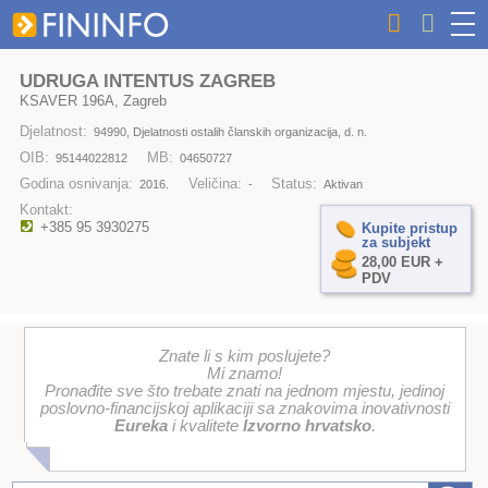
UDRUGA INTENTUS ZAGREB
KSAVER 196A, Zagreb
Djelatnost:
94990, Djelatnosti ostalih članskih organizacija, d. n.
OIB:
MB:
95144022812
04650727
Godina osnivanja:
Veličina:
Status:
2016.
-
Aktivan
Kontakt:
+385 95 3930275
Kupite pristup
za subjekt
28,00 EUR +
PDV
Znate li s kim poslujete?
Mi znamo!
Pronađite sve što trebate znati na jednom mjestu, jedinoj
poslovno-financijskoj aplikaciji sa znakovima inovativnosti
Eureka
i kvalitete
Izvorno hrvatsko
.