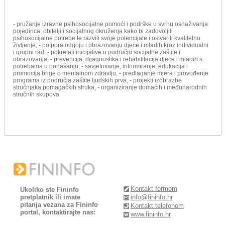
- pružanje izravne psihosocijalne pomoći i podrške u svrhu osnaživanja
pojedinca, obitelji i socijalnog okruženja kako bi zadovoljili
psihosocijalne potrebe te razvili svoje potencijale i ostvarili kvalitetno
življenje, - potpora odgoju i obrazovanju djece i mladih kroz individualni
i grupni rad, - pokretati inicijative u području socijalne zaštite i
obrazovanja, - prevencija, dijagnostika i rehabilitacija djece i mladih s
potrebama u ponašanju, - savjetovanje, informiranje, edukacija i
promocija brige o mentalnom zdravlju, - predlaganje mjera i provođenje
programa iz područja zaštite ljudskih prva, - projekti izobrazbe
stručnjaka pomagačkih struka, - organiziranje domaćih i međunarodnih
stručnih skupova
Kontakt formom
Ukoliko ste Fininfo
pretplatnik ili imate
info@fininfo.hr
pitanja vezana za Fininfo
Kontakt telefonom
portal, kontaktirajte nas:
www.fininfo.hr