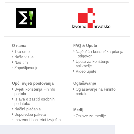
O nama
FAQ & Upute
Tko smo
Najčešća korisnička pitanja
i odgovori
Naša vizija
Upute za korištenje
Naš tim
aplikacije
Zapošljavanje
Video upute
Opći uvjeti poslovanja
Oglašavanje
Uvjeti korištenja Fininfo
Oglašavanje na Fininfo
portala
portalu
Izjava o zaštiti osobnih
podataka
Načini plaćanja
Mediji
Usporedba paketa
Objave za medije
Inozemni bonitetni izvještaji