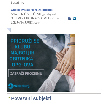
Sadašnje
Osobe ovlaštene za zastupanje
ANA BENIĆ STIPČEVIĆ
,
predsjednik
STJEPANA UGARKOVIĆ PETRIĆ
,
dopredsjednik
LJILJANA JURIĆ
,
tajnik
...
Povezani subjekti