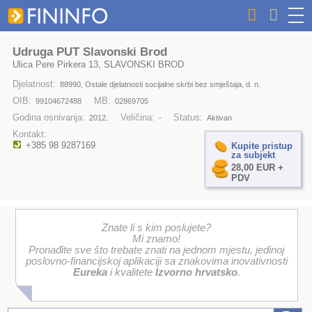
Udruga PUT Slavonski Brod
Ulica Pere Pirkera 13, SLAVONSKI BROD
Djelatnost:
88990, Ostale djelatnosti socijalne skrbi bez smještaja, d. n.
OIB:
MB:
99104672488
02869705
Godina osnivanja:
Veličina:
Status:
2012.
-
Aktivan
Kontakt:
+385 98 9287169
Kupite pristup
za subjekt
28,00 EUR +
PDV
Znate li s kim poslujete?
Mi znamo!
Pronađite sve što trebate znati na jednom mjestu, jedinoj
poslovno-financijskoj aplikaciji sa znakovima inovativnosti
Eureka
i kvalitete
Izvorno hrvatsko
.