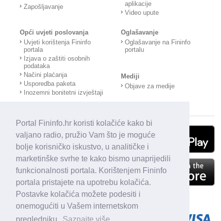
aplikacije
Zapošljavanje
Video upute
Opći uvjeti poslovanja
Oglašavanje
Uvjeti korištenja Fininfo
Oglašavanje na Fininfo
portala
portalu
Izjava o zaštiti osobnih
podataka
Načini plaćanja
Mediji
Usporedba paketa
Objave za medije
Inozemni bonitetni izvještaji
Portal Fininfo.hr koristi kolačiće kako bi
valjano radio, pružio Vam što je moguće
bolje korisničko iskustvo, u analitičke i
marketinške svrhe te kako bismo unaprijedili
funkcionalnosti portala. Korištenjem Fininfo
portala pristajete na upotrebu kolačića.
Postavke kolačića možete podesiti i
onemogućiti u Vašem internetskom
pregledniku.
Saznajte više