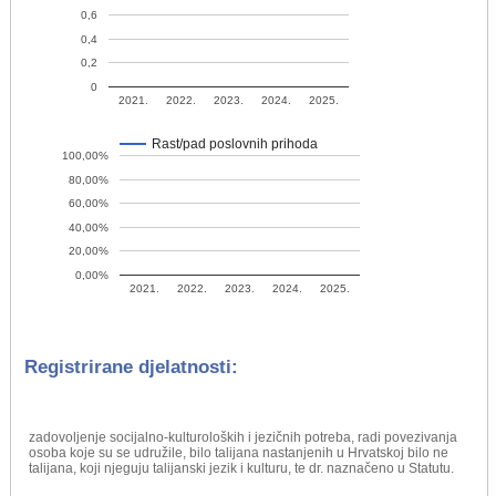
0,6
0,4
0,2
0
2021.
2022.
2023.
2024.
2025.
Rast/pad poslovnih prihoda
100,00%
80,00%
60,00%
40,00%
20,00%
0,00%
2021.
2022.
2023.
2024.
2025.
Registrirane djelatnosti:
zadovoljenje socijalno-kulturoloških i jezičnih potreba, radi povezivanja
osoba koje su se udružile, bilo talijana nastanjenih u Hrvatskoj bilo ne
talijana, koji njeguju talijanski jezik i kulturu, te dr. naznačeno u Statutu.