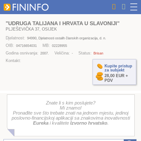
"UDRUGA TALIJANA I HRVATA U SLAVONIJI"
PLJEŠEVIČKA 37, OSIJEK
Djelatnost:
94990, Djelatnosti ostalih članskih organizacija, d. n.
OIB:
MB:
04716654031
02228955
Godina osnivanja:
Veličina:
Status:
2007.
-
Brisan
Kontakt:
Kupite pristup
za subjekt
28,00 EUR +
PDV
Znate li s kim poslujete?
Mi znamo!
Pronađite sve što trebate znati na jednom mjestu, jedinoj
poslovno-financijskoj aplikaciji sa znakovima inovativnosti
Eureka
i kvalitete
Izvorno hrvatsko
.