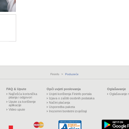
Fininfo
>
Poduzeće
FAQ & Upute
Opći uvjeti poslovanja
Oglašavanje
Najčešća korisnička
Uvjeti korištenja Fininfo portala
Oglašavanje n
pitanja i odgovori
Izjava o zaštiti osobnih podataka
Upute za korištenje
Načini plaćanja
aplikacije
Usporedba paketa
Video upute
Inozemni bonitetni izvještaji