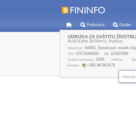
Poduzeća
Osobe
UDRUGA ZA ZAŠTITU ŽIVOTIN
RUŠČIĆKIH ŽRTAVA 51, Ruščica
94990, Djelatnosti ostalih čla
Djelatnost:
07574394691
02397099
OIB:
MB:
2008.
-
Godina osnivanja:
Veličina:
Sta
+385 98 802678
Kontakt: