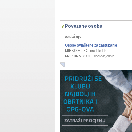
Povezane osobe
Sadašnje
Osobe ovlaštene za zastupanje
MIRKO MILEC
,
predsjednik
MARTINA ĐUJIĆ
,
dopredsjednik