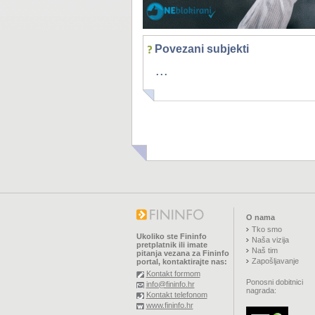
Povezani subjekti
...
O nama
Tko smo
Ukoliko ste Fininfo
Naša vizija
pretplatnik ili imate
Naš tim
pitanja vezana za Fininfo
Zapošljavanje
portal, kontaktirajte nas:
Kontakt formom
Ponosni dobitnici
info@fininfo.hr
nagrada:
Kontakt telefonom
www.fininfo.hr