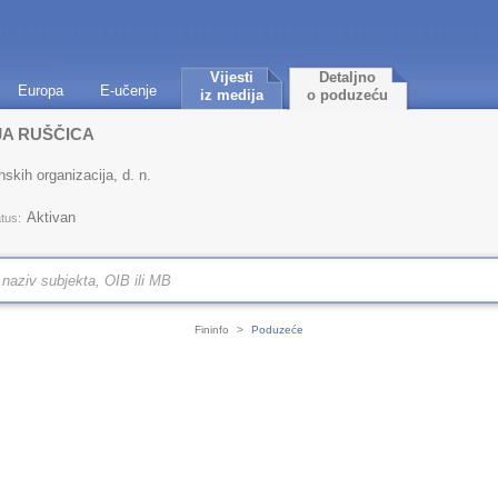
Vijesti
Detaljno
Europa
E-učenje
iz medija
o poduzeću
JA RUŠČICA
nskih organizacija, d. n.
Aktivan
tus:
Fininfo
>
Poduzeće