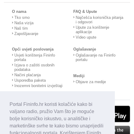
O nama
FAQ & Upute
Tko smo
Najčešća korisnička pitanja
i odgovori
Naša vizija
Upute za korištenje
Naš tim
aplikacije
Zapošljavanje
Video upute
Opći uvjeti poslovanja
Oglašavanje
Uvjeti korištenja Fininfo
Oglašavanje na Fininfo
portala
portalu
Izjava o zaštiti osobnih
podataka
Načini plaćanja
Mediji
Usporedba paketa
Objave za medije
Inozemni bonitetni izvještaji
Portal Fininfo.hr koristi kolačiće kako bi
valjano radio, pružio Vam što je moguće
bolje korisničko iskustvo, u analitičke i
marketinške svrhe te kako bismo unaprijedili
funkcionalnosti portala. Korištenjem Fininfo