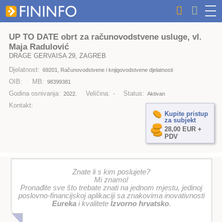
UP TO DATE obrt za računovodstvene usluge, vl.
Maja Radulović
DRAGE GERVAISA 29, ZAGREB
Djelatnost:
69201, Računovodstvene i knjigovodstvene djelatnosti
OIB:
MB:
98399381
Godina osnivanja:
Veličina:
Status:
2022.
-
Aktivan
Kontakt:
Kupite pristup
za subjekt
28,00 EUR +
PDV
Znate li s kim poslujete?
Mi znamo!
Pronađite sve što trebate znati na jednom mjestu, jedinoj
poslovno-financijskoj aplikaciji sa znakovima inovativnosti
Eureka
i kvalitete
Izvorno hrvatsko
.