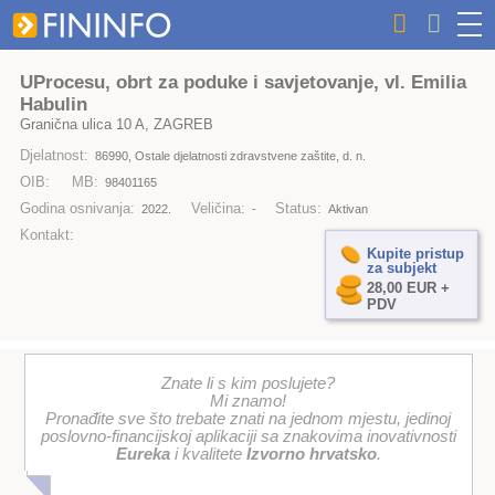
UProcesu, obrt za poduke i savjetovanje, vl. Emilia
Habulin
Granična ulica 10 A, ZAGREB
Djelatnost:
86990, Ostale djelatnosti zdravstvene zaštite, d. n.
OIB:
MB:
98401165
Godina osnivanja:
Veličina:
Status:
2022.
-
Aktivan
Kontakt:
Kupite pristup
za subjekt
28,00 EUR +
PDV
Znate li s kim poslujete?
Mi znamo!
Pronađite sve što trebate znati na jednom mjestu, jedinoj
poslovno-financijskoj aplikaciji sa znakovima inovativnosti
Eureka
i kvalitete
Izvorno hrvatsko
.