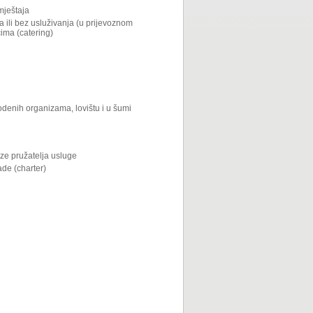
mještaja
a ili bez usluživanja (u prijevoznom
cima (catering)
odenih organizama, lovištu i u šumi
eze pružatelja usluge
ade (charter)