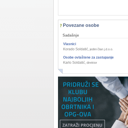
Povezane osobe
Sadašnje
Vlasnici
Korado Soldatić
,
jedini član j.d.o.o.
Osobe ovlaštene za zastupanje
Karlo Soldatić
,
direktor