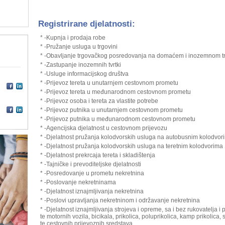
Registrirane djelatnosti:
* -Kupnja i prodaja robe
* -Pružanje usluga u trgovini
* -Obavljanje trgovačkog posredovanja na domaćem i inozemnom tr
* -Zastupanje inozemnih tvrtki
* -Usluge informacijskog društva
* -Prijevoz tereta u unutarnjem cestovnom prometu
* -Prijevoz tereta u međunarodnom cestovnom prometu
* -Prijevoz osoba i tereta za vlastite potrebe
* -Prijevoz putnika u unutarnjem cestovnom prometu
* -Prijevoz putnika u međunarodnom cestovnom prometu
* -Agencijska djelatnost u cestovnom prijevozu
* -Djelatnost pružanja kolodvorskih usluga na autobusnim kolodvor
* -Djelatnost pružanja kolodvorskih usluga na teretnim kolodvorima
* -Djelatnost prekrcaja tereta i skladištenja
* -Tajničke i prevoditeljske djelatnosti
* -Posredovanje u prometu nekretnina
* -Poslovanje nekretninama
* -Djelatnost iznajmljivanja nekretnina
* -Poslovi upravljanja nekretninom i održavanje nekretnina
* -Djelatnost iznajmljivanja strojeva i opreme, sa i bez rukovatelja
te motornih vozila, bicikala, prikolica, poluprikolica, kamp prikolica, s
te cestovnih prijevoznih sredstava