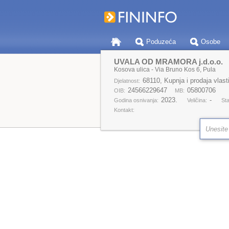
Poduzeća
Osobe
UVALA OD MRAMORA j.d.o.o.
Kosova ulica - Via Bruno Kos 6, Pula
68110, Kupnja i prodaja vlasti
Djelatnost:
24566229647
05800706
OIB:
MB:
2023.
-
Godina osnivanja:
Veličina:
Sta
Kontakt: