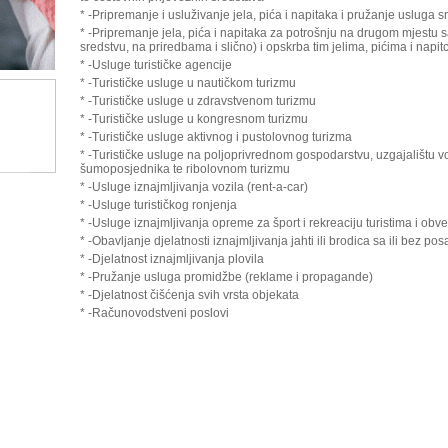
* -Pripremanje i usluživanje jela, pića i napitaka i pružanje usluga s
* -Pripremanje jela, pića i napitaka za potrošnju na drugom mjestu s
sredstvu, na priredbama i slično) i opskrba tim jelima, pićima i napit
* -Usluge turističke agencije
* -Turističke usluge u nautičkom turizmu
* -Turističke usluge u zdravstvenom turizmu
* -Turističke usluge u kongresnom turizmu
* -Turističke usluge aktivnog i pustolovnog turizma
* -Turističke usluge na poljoprivrednom gospodarstvu, uzgajalištu v
šumoposjednika te ribolovnom turizmu
* -Usluge iznajmljivanja vozila (rent-a-car)
* -Usluge turističkog ronjenja
* -Usluge iznajmljivanja opreme za šport i rekreaciju turistima i obv
* -Obavljanje djelatnosti iznajmljivanja jahti ili brodica sa ili bez pos
* -Djelatnost iznajmljivanja plovila
* -Pružanje usluga promidžbe (reklame i propagande)
* -Djelatnost čišćenja svih vrsta objekata
* -Računovodstveni poslovi