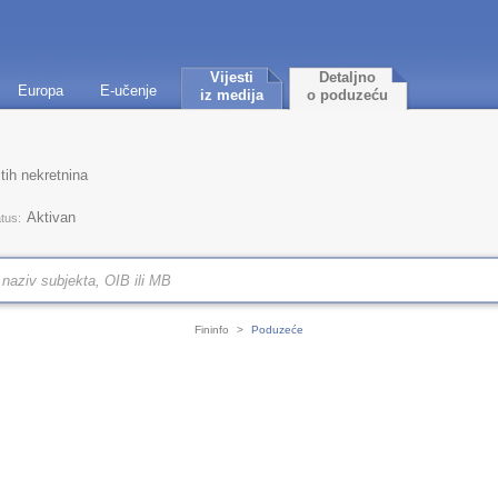
Vijesti
Detaljno
Europa
E-učenje
iz medija
o poduzeću
tih nekretnina
Aktivan
tus:
Fininfo
>
Poduzeće