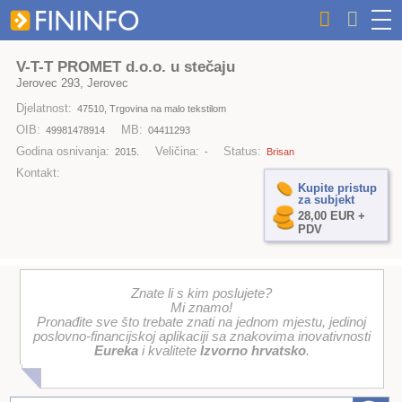
V-T-T PROMET d.o.o. u stečaju
Jerovec 293, Jerovec
Djelatnost:
47510, Trgovina na malo tekstilom
OIB:
MB:
49981478914
04411293
Godina osnivanja:
Veličina:
Status:
2015.
-
Brisan
Kontakt:
Kupite pristup
za subjekt
28,00 EUR +
PDV
Znate li s kim poslujete?
Mi znamo!
Pronađite sve što trebate znati na jednom mjestu, jedinoj
poslovno-financijskoj aplikaciji sa znakovima inovativnosti
Eureka
i kvalitete
Izvorno hrvatsko
.