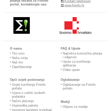
pitanja vezana za Fininfo
Kontakt telefonom
portal, kontaktirajte nas:
www.fininfo.hr
O nama
FAQ & Upute
Tko smo
Najčešća korisnička pitanja
i odgovori
Naša vizija
Upute za korištenje
Naš tim
aplikacije
Zapošljavanje
Video upute
Opći uvjeti poslovanja
Oglašavanje
Uvjeti korištenja Fininfo
Oglašavanje na Fininfo
portala
portalu
Izjava o zaštiti osobnih
podataka
Načini plaćanja
Mediji
Usporedba paketa
Objave za medije
Inozemni bonitetni izvještaji