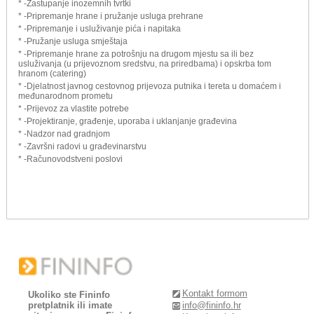
* -Zastupanje inozemnih tvrtki
* -Pripremanje hrane i pružanje usluga prehrane
* -Pripremanje i usluživanje pića i napitaka
* -Pružanje usluga smještaja
* -Pripremanje hrane za potrošnju na drugom mjestu sa ili bez
usluživanja (u prijevoznom sredstvu, na priredbama) i opskrba tom
hranom (catering)
* -Djelatnost javnog cestovnog prijevoza putnika i tereta u domaćem i
međunarodnom prometu
* -Prijevoz za vlastite potrebe
* -Projektiranje, građenje, uporaba i uklanjanje građevina
* -Nadzor nad gradnjom
* -Završni radovi u građevinarstvu
* -Računovodstveni poslovi
Kontakt formom
Ukoliko ste Fininfo
pretplatnik ili imate
info@fininfo.hr