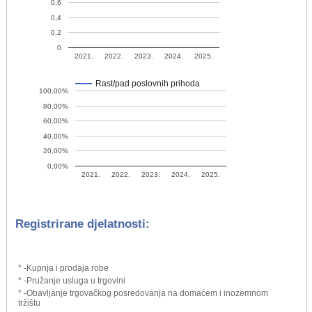
0,6
0,4
0,2
0
2021.
2022.
2023.
2024.
2025.
Rast/pad poslovnih prihoda
100,00%
80,00%
60,00%
40,00%
20,00%
0,00%
2021.
2022.
2023.
2024.
2025.
Registrirane djelatnosti:
* -Kupnja i prodaja robe
* -Pružanje usluga u trgovini
* -Obavljanje trgovačkog posredovanja na domaćem i inozemnom
tržištu