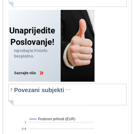
...
Povezani subjekti
Poslovni prihodi (EUR)
1
0,8