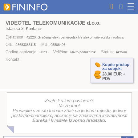
VIDEOTEL TELEKOMUNIKACIJE d.o.o.
Istarska 2, Kanfanar
Djelatnost:
42220, Građenje elektroenergetskih i telekomunikacijskih vodova
OIB:
MB:
23683385115
05806496
Godina osnivanja:
Veličina:
Status:
2023.
Mikro poduzetnik
Aktivan
Kontakt:
Kupite pristup
za subjekt
28,00 EUR +
PDV
Znate li s kim poslujete?
Mi znamo!
Pronađite sve što trebate znati na jednom mjestu, jedinoj
poslovno-financijskoj aplikaciji sa znakovima inovativnosti
Eureka
i kvalitete
Izvorno hrvatsko
.