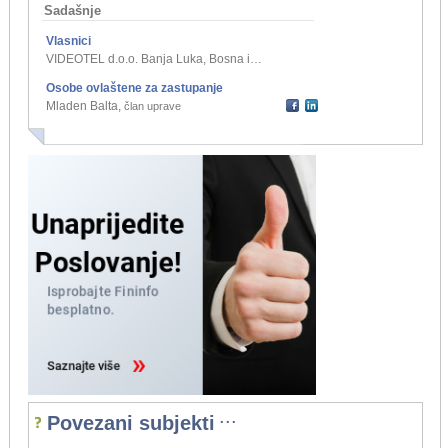
Sadašnje
Vlasnici
VIDEOTEL d.o.o. Banja Luka, Bosna i Hercegovina
,
jedini član d.o.o.
Osobe ovlaštene za zastupanje
Mladen Balta
,
član uprave
...
Povezani subjekti