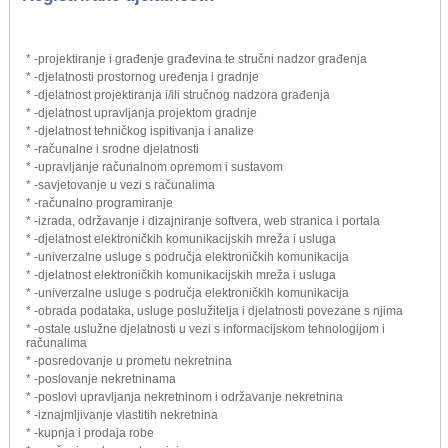
* -projektiranje i građenje građevina te stručni nadzor građenja
* -djelatnosti prostornog uređenja i gradnje
* -djelatnost projektiranja i/ili stručnog nadzora građenja
* -djelatnost upravljanja projektom gradnje
* -djelatnost tehničkog ispitivanja i analize
* -računalne i srodne djelatnosti
* -upravljanje računalnom opremom i sustavom
* -savjetovanje u vezi s računalima
* -računalno programiranje
* -izrada, održavanje i dizajniranje softvera, web stranica i portala
* -djelatnost elektroničkih komunikacijskih mreža i usluga
* -univerzalne usluge s područja elektroničkih komunikacija
* -djelatnost elektroničkih komunikacijskih mreža i usluga
* -univerzalne usluge s područja elektroničkih komunikacija
* -obrada podataka, usluge poslužitelja i djelatnosti povezane s njima
* -ostale uslužne djelatnosti u vezi s informacijskom tehnologijom i
računalima
* -posredovanje u prometu nekretnina
* -poslovanje nekretninama
* -poslovi upravljanja nekretninom i održavanje nekretnina
* -iznajmljivanje vlastitih nekretnina
* -kupnja i prodaja robe