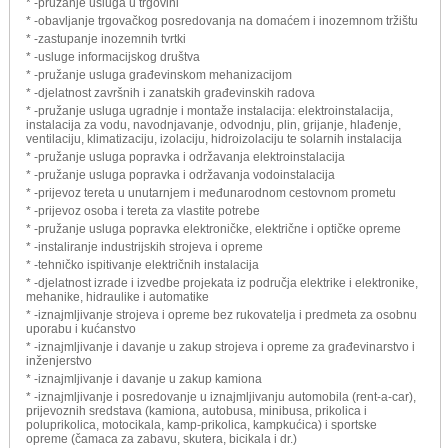
* -pružanje usluga u trgovini
* -obavljanje trgovačkog posredovanja na domaćem i inozemnom tržištu
* -zastupanje inozemnih tvrtki
* -usluge informacijskog društva
* -pružanje usluga građevinskom mehanizacijom
* -djelatnost završnih i zanatskih građevinskih radova
* -pružanje usluga ugradnje i montaže instalacija: elektroinstalacija,
instalacija za vodu, navodnjavanje, odvodnju, plin, grijanje, hlađenje,
ventilaciju, klimatizaciju, izolaciju, hidroizolaciju te solarnih instalacija
* -pružanje usluga popravka i održavanja elektroinstalacija
* -pružanje usluga popravka i održavanja vodoinstalacija
* -prijevoz tereta u unutarnjem i međunarodnom cestovnom prometu
* -prijevoz osoba i tereta za vlastite potrebe
* -pružanje usluga popravka elektroničke, električne i optičke opreme
* -instaliranje industrijskih strojeva i opreme
* -tehničko ispitivanje električnih instalacija
* -djelatnost izrade i izvedbe projekata iz područja elektrike i elektronike,
mehanike, hidraulike i automatike
* -iznajmljivanje strojeva i opreme bez rukovatelja i predmeta za osobnu
uporabu i kućanstvo
* -iznajmljivanje i davanje u zakup strojeva i opreme za građevinarstvo i
inženjerstvo
* -iznajmljivanje i davanje u zakup kamiona
* -iznajmljivanje i posredovanje u iznajmljivanju automobila (rent-a-car),
prijevoznih sredstava (kamiona, autobusa, minibusa, prikolica i
poluprikolica, motocikala, kamp-prikolica, kampkućica) i sportske
opreme (čamaca za zabavu, skutera, bicikala i dr.)