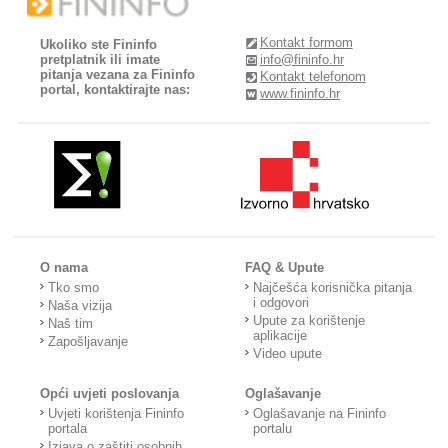
Kontakt formom
Ukoliko ste Fininfo
pretplatnik ili imate
info@fininfo.hr
pitanja vezana za Fininfo
Kontakt telefonom
portal, kontaktirajte nas:
www.fininfo.hr
O nama
FAQ & Upute
Tko smo
Najčešća korisnička pitanja
i odgovori
Naša vizija
Upute za korištenje
Naš tim
aplikacije
Zapošljavanje
Video upute
Opći uvjeti poslovanja
Oglašavanje
Uvjeti korištenja Fininfo
Oglašavanje na Fininfo
portala
portalu
Izjava o zaštiti osobnih