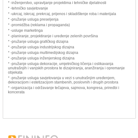
* -inženjerstvo, upravljanje projektima i tehničke djelatnosti
* -tehničko savjetovanje
* -ukrcaj, iskrcaj, prekrcaj, prijenos i skladištenje roba i materijala
* -pružanje usluga preseljenja
* -promidžba (reklama i propaganda)
* -usluge marketinga
* -planiranje, projektiranje i uređenje zelenih površina
* -pružanje usluga grafičkog dizajna
* -pružanje usluga industrijskog dizajna
* -pružanje usluga multimedijskog dizajna
* -pružanje usluga inženjerskog dizajna
* -pružanje usluga dekoracije, umjetničkog ličenja i oslikavanja
unutrašnjih i vanjskih prostora te dizajniranja, aranžiranja i opremanje
objekata
* -pružanje usluga savjetovanja u vezi s unutrašnjim uređenjem,
dekoracijom i estetizacijom stambenih, poslovnih i drugih prostora
* -organizacija i održavanje tečajeva, sajmova, kongresa, priredbi i
koncerata