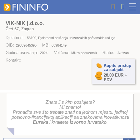
VIK-NIK j.d.o.o.
Čret 57, Zagreb
Djelatnost:
53100, Djelatnosti pružanja univerzalnih poštanskih usluga
OIB:
MB:
29359645395
05984149
Godina osnivanja:
Veličina:
Status:
2024.
Mikro poduzetnik
Aktivan
Kontakt:
Kupite pristup
za subjekt
28,00 EUR +
PDV
Znate li s kim poslujete?
Mi znamo!
Pronađite sve što trebate znati na jednom mjestu, jedinoj
poslovno-financijskoj aplikaciji sa znakovima inovativnosti
Eureka
i kvalitete
Izvorno hrvatsko
.