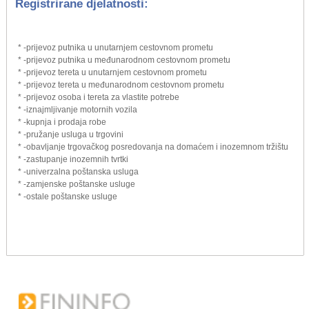
Registrirane djelatnosti:
* -prijevoz putnika u unutarnjem cestovnom prometu
* -prijevoz putnika u međunarodnom cestovnom prometu
* -prijevoz tereta u unutarnjem cestovnom prometu
* -prijevoz tereta u međunarodnom cestovnom prometu
* -prijevoz osoba i tereta za vlastite potrebe
* -iznajmljivanje motornih vozila
* -kupnja i prodaja robe
* -pružanje usluga u trgovini
* -obavljanje trgovačkog posredovanja na domaćem i inozemnom tržištu
* -zastupanje inozemnih tvrtki
* -univerzalna poštanska usluga
* -zamjenske poštanske usluge
* -ostale poštanske usluge