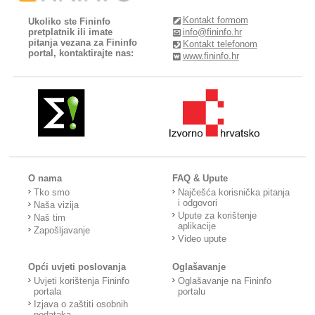
Kontakt formom
Ukoliko ste Fininfo
pretplatnik ili imate
info@fininfo.hr
pitanja vezana za Fininfo
Kontakt telefonom
portal, kontaktirajte nas:
www.fininfo.hr
O nama
FAQ & Upute
Tko smo
Najčešća korisnička pitanja
i odgovori
Naša vizija
Upute za korištenje
Naš tim
aplikacije
Zapošljavanje
Video upute
Opći uvjeti poslovanja
Oglašavanje
Uvjeti korištenja Fininfo
Oglašavanje na Fininfo
portala
portalu
Izjava o zaštiti osobnih
podataka