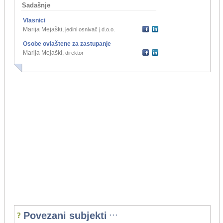
Sadašnje
Vlasnici
Marija Mejaški
,
jedini osnivač j.d.o.o.
Osobe ovlaštene za zastupanje
Marija Mejaški
,
direktor
...
Povezani subjekti