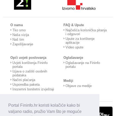
O nama
FAQ & Upute
Tko smo
Najčešća korisnička pitanja
i odgovori
Naša vizija
Upute za korištenje
Naš tim
aplikacije
Zapošljavanje
Video upute
Opći uvjeti poslovanja
Oglašavanje
Uvjeti korištenja Fininfo
Oglašavanje na Fininfo
portala
portalu
Izjava o zaštiti osobnih
podataka
Načini plaćanja
Mediji
Usporedba paketa
Objave za medije
Inozemni bonitetni izvještaji
Portal Fininfo.hr koristi kolačiće kako bi
valjano radio, pružio Vam što je moguće