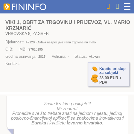
VIKI 1, OBRT ZA TRGOVINU I PRIJEVOZ, VL. MARIO
KRZNARIĆ
VRBOVSKA 8, ZAGREB
Djelatnost:
47120, Ostala nespecijalizirana trgovina na malo
OIB:
MB:
97618195
Godina osnivanja:
Veličina:
Status:
2015.
-
Aktivan
Kontakt:
Kupite pristup
za subjekt
28,00 EUR +
PDV
Znate li s kim poslujete?
Mi znamo!
Pronađite sve što trebate znati na jednom mjestu, jedinoj
poslovno-financijskoj aplikaciji sa znakovima inovativnosti
Eureka
i kvalitete
Izvorno hrvatsko
.