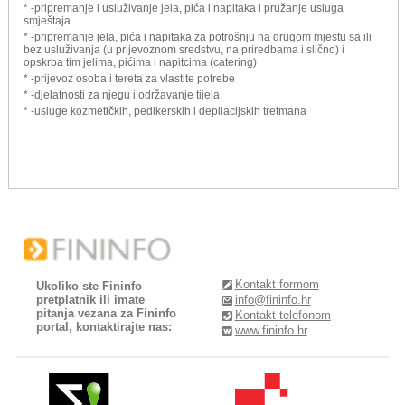
* -pripremanje i usluživanje jela, pića i napitaka i pružanje usluga
smještaja
* -pripremanje jela, pića i napitaka za potrošnju na drugom mjestu sa ili
bez usluživanja (u prijevoznom sredstvu, na priredbama i slično) i
opskrba tim jelima, pićima i napitcima (catering)
* -prijevoz osoba i tereta za vlastite potrebe
* -djelatnosti za njegu i održavanje tijela
* -usluge kozmetičkih, pedikerskih i depilacijskih tretmana
Kontakt formom
Ukoliko ste Fininfo
pretplatnik ili imate
info@fininfo.hr
pitanja vezana za Fininfo
Kontakt telefonom
portal, kontaktirajte nas:
www.fininfo.hr