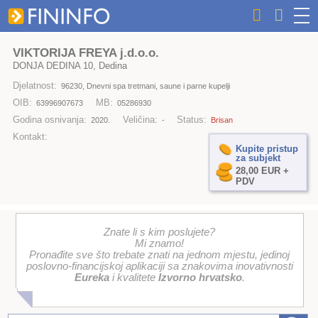
VIKTORIJA FREYA j.d.o.o.
DONJA DEDINA 10, Dedina
Djelatnost:
96230, Dnevni spa tretmani, saune i parne kupelji
OIB:
MB:
63996907673
05286930
Godina osnivanja:
Veličina:
Status:
2020.
-
Brisan
Kontakt:
Kupite pristup
za subjekt
28,00 EUR +
PDV
Znate li s kim poslujete?
Mi znamo!
Pronađite sve što trebate znati na jednom mjestu, jedinoj
poslovno-financijskoj aplikaciji sa znakovima inovativnosti
Eureka
i kvalitete
Izvorno hrvatsko
.