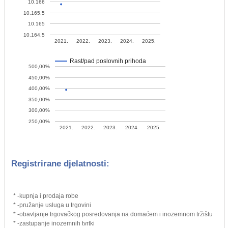
10.166
10.165,5
10.165
10.164,5
2021.
2022.
2023.
2024.
2025.
Rast/pad poslovnih prihoda
500,00%
450,00%
400,00%
350,00%
300,00%
250,00%
2021.
2022.
2023.
2024.
2025.
Registrirane djelatnosti:
* -kupnja i prodaja robe
* -pružanje usluga u trgovini
* -obavljanje trgovačkog posredovanja na domaćem i inozemnom tržištu
* -zastupanje inozemnih tvrtki