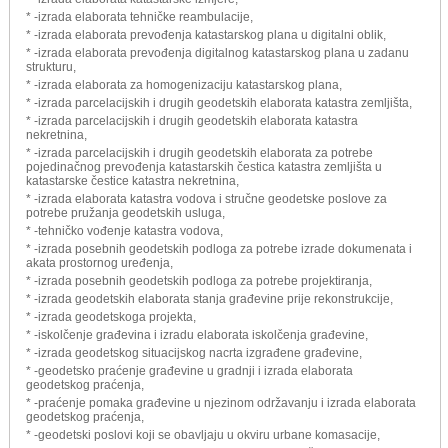
* -izrada elaborata tehničke reambulacije,
* -izrada elaborata prevođenja katastarskog plana u digitalni oblik,
* -izrada elaborata prevođenja digitalnog katastarskog plana u zadanu
strukturu,
* -izrada elaborata za homogenizaciju katastarskog plana,
* -izrada parcelacijskih i drugih geodetskih elaborata katastra zemljišta,
* -izrada parcelacijskih i drugih geodetskih elaborata katastra
nekretnina,
* -izrada parcelacijskih i drugih geodetskih elaborata za potrebe
pojedinačnog prevođenja katastarskih čestica katastra zemljišta u
katastarske čestice katastra nekretnina,
* -izrada elaborata katastra vodova i stručne geodetske poslove za
potrebe pružanja geodetskih usluga,
* -tehničko vođenje katastra vodova,
* -izrada posebnih geodetskih podloga za potrebe izrade dokumenata i
akata prostornog uređenja,
* -izrada posebnih geodetskih podloga za potrebe projektiranja,
* -izrada geodetskih elaborata stanja građevine prije rekonstrukcije,
* -izrada geodetskoga projekta,
* -iskolčenje građevina i izradu elaborata iskolčenja građevine,
* -izrada geodetskog situacijskog nacrta izgrađene građevine,
* -geodetsko praćenje građevine u gradnji i izrada elaborata
geodetskog praćenja,
* -praćenje pomaka građevine u njezinom održavanju i izrada elaborata
geodetskog praćenja,
* -geodetski poslovi koji se obavljaju u okviru urbane komasacije,