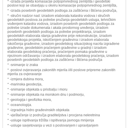
* -izrada projekta komasacije poljoprivrednog zemljišta i geodetski
poslovi koji se obavljaju u okviru komasacije poljoprivrednog zemljišta,
* -izrada posebnih geodetskih podloga za zaštićena i štićena područja,
* -stručni nadzor nad: izradom elaborata katastra vodova i stručnih
geodetskih poslova za potrebe pružanja geodetskih usluga, tehničkim
vođenjem katastra vodova, izradom posebnih geodetskih podloga za
potrebe izrade dokumenata i akata prostornog uređenja, izradom
posebnih geodetskih podloga za potrebe projektiranja, izradom
geodetskih elaborata stanja građevine prije rekonstrukcije, izradom
geodetskoga projekta, iskolčenjem građevina i izradom elaborata
iskolčenja građevine, izradom geodetskog situacijskog nacrta izgrađene
građevine, geodetskim praćenjem građevine u gradnji i izradom
elaborata geodetskog praćenja, praćenjem pomaka građevine u
njezinom održavanju i izradom elaborata geodetskog praćenja, izradom
posebnih geodetskih podloga za zaštićena i štićena područja
* -snimanje iz zraka
* -poslovi ovjeravanja zakonitih mjerila i/ili poslove pripreme zakonitih
mjerila za ovjeravanje
* -izmjera dubina mora,
* -marinska geodezija,
* -snimanje objekata u priobalju i moru
* -snimanje objekata na morskom dnu i podmorju,
* -geologija i geofizika mora,
* -oceanologija.
* -izgradnja hidro građevinskih objekata
* -vještačenje iz područja graditeljstva i procjena nekretnina
* -usluge ispitivanja tržišta i ispitivanja javnoga mnijenja
* -usluge savjetovanja u vezi s poslovanjem i upravljanjem