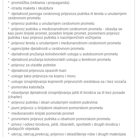
* -promidžba (reklama i propaganda)
* -izrada maketa i skulptura
* -djelatnost javnoga cestovnog prijevoza putnika ili tereta u unutarnjem
cestovnom prometu
* -prijevoz putnika u unutarnjem cestovnom prometu
* -prijevoz putnika u međunarodnom cestovnom prometu - obavlja se
kao javni linijski promet, posebni linijski promet, povremeni prijevoz
putnika i kao prijevoz putnika s naizmjeničnim vožnjama
* -prijevoz tereta u unutarnjem i međunarodnom cestovnom prometu
* -agencijske djelatnosti u cestovnom prometu
* -djelatnosti pružanja kolodvorskih usluga u autobusnom prometu
* -djelatnost pružanja kolodvorskih usluga u teretnom prometu
* -prijevoz za vlastite potrebe
* -djelatnost prijevoza opasnih tvari
* -usluge taksi prijevoza na kopnu i moru
* -usluge iznajmljivanja kopnenih prijevoznih sredstava sa i bez vozača
* -pomorska kabotaža
* -obavljanje djelatnosti iznajmljivanja jahti ili brodica sa ili bez posade
(charter)
* -prijevoz putnika i stvari unutarnjim vodnim putevima
* -javni prijevoz u linijskom obalnom pomorskom prometu
* -međunarodni linijski pomorski promet
* -povremeni prijevoz putnika u obalnom pomorskom prometu
* -privez i odvez brodova, jahti, ribarskih, sportskih i drugih brodica i
plutajućih objekata
* -ukrcaj, iskrcaj,prekrcaj, prijenos i skladištenje robe i drugih materijala