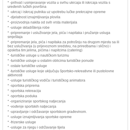
* -prihvat i usmjeravanje vozila u svrhu ukrcaja ili iskrcaja vozila s
uređenih lučkih površina
* -ukrcaj i iskrcaj putnika uz upotrebu lučke prekrcajne opreme
* -djelatnost iznajmljivanja plovila
* -proizvodnja nakita od svih vrsta materijala
* -usluge skladištenja robe
* -pripremanje i usluživanje jela, pića i napitaka i pružanje usluga
smještaja
* -pripremanje jela, pića i napitaka za potrošnju na drugom mjestu sa ili
bez usluživanja (u prijevoznom sredstvu, na priredbama i slično) i
opskrba tim jelima, pićima i napitcima (catering)
* -turističke usluge u nautičkom turizmu
* -turističke usluge u ostalim oblicima turističke ponude
* -ostale turističke usluge
* -turističke usluge koje uključuju športsko-rekreativne ili pustolovne
aktivnosti
* -usluge turističkog vodiča i turističkog animatora
* -sportska priprema
* -sportska rekreacija
* -sportska poduka
* -organiziranje sportskog natjecanja
* -vođenje sportskih natjecanja
* -upravljanje i održavanje sportskom građevinom.
* -usluge iznajmljivanja sportske opreme
* -frizerske usluge
* -usluge za njegu i održavanje tijela