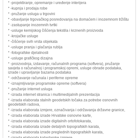
* -projektiranje, opremanje i uređenje interijera
* -kupnja i prodaja robe
* -pružanje usluga u trgovini
* -obavljanje trgovačkog posredovanja na domaćem i inozemnom tržištu
* -zastupanje inozemnih tvrtki
* -usluge kemijskog čišćenja tekstila i krznenih proizvoda
* -krojačke usluge
* -čišćenje svih vrsta objekata
* -usluge pranja i glačanja rublja
* -fotografske djelatnosti
* -usluge grafičkog dizajna
* -proizvodnja, izdavanje, računalnih programa (softvera), pružanje
savjeta o računalnoj i programskoj opremi, usluge obrade podataka,
izrade i upravljanje bazama podataka
* -održavanje računala i periferne opreme
* -iznajmljivanje programske opreme (softvera)
* -pružanje internet usluga
* -izrada internet stranica i multimedijalnih prezentacija
* -izrada elaborata stalnih geodetskih točaka za potrebe osnovnih
geodetskih radova,
* -izrada elaborata izmjere, označivanja i održavanja državne granice,
* -izrada elaborata izrade Hrvatske osnovne karte,
* -izrada elaborata izrade digitalnih ortofotokarata,
* -izrada elaborata izrade detaljnih topografskih karata,
* -izrada elaborata izrade preglednih topografskih karata,
* -izrada elaborata katastarske izmjere,