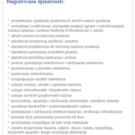
Registrirane djelatnosti:
* -projektiranje i građenje građevina te stručni nadzor građenja
* -energetsko certificiranje, energetski pregled zgrade i redoviti pregled
sustava grijanja i sustava hlađenja ili klimatizacije u zgradi
* -stručni poslovi prostornog uređenja
* -djelatnosti prostornog uređenja i gradnje
* -djelatnost projektiranja i/ili stručnog nadzora građenja
* -djelatnost upravljanja projektom gradnje
* -djelatnost tehničkog ispitivanja i analize
* -poslovi upravljanja nekretninom i održavanje nekretnina
* -posredovanje u prometu nekretnina
* -poslovanje nekretninama
* -iznajmljivanje vlastitih nekretnina
* -usluge rezanja, obrade i ugradnje kamena
* -usluge soboslikarskih i fasaderskih radova
* -usluge završnih građevinskih radova
* -proizvodnja, ugradnja i održavanje aluminijske i plastične stolarije
* -izvođenje keramičkih i vodoinstalaterskih radova
* -postavljanje i održavanje elektroinstalacija, ventilacija i klimatizacije
* -prerada drva, proizvodnja proizvoda od drva
* -proizvodnja namještaja od svih vrsta materijala
* -modno dizajniranje tkanina, odjeće, obuće, nakita, namještaja,
kućanskih aparata i druge unutrašnje dekoracije