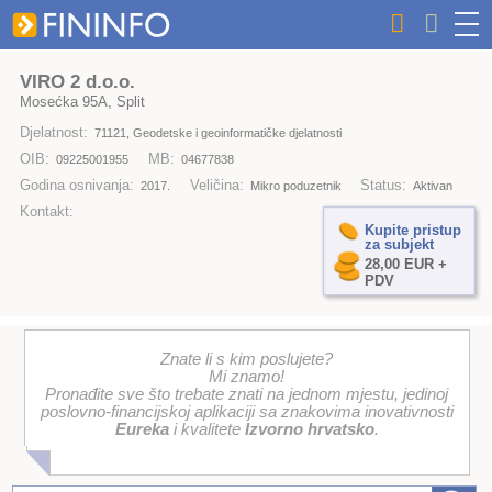
VIRO 2 d.o.o.
Mosećka 95A, Split
Djelatnost:
71121, Geodetske i geoinformatičke djelatnosti
OIB:
MB:
09225001955
04677838
Godina osnivanja:
Veličina:
Status:
2017.
Mikro poduzetnik
Aktivan
Kontakt:
Kupite pristup
za subjekt
28,00 EUR +
PDV
Znate li s kim poslujete?
Mi znamo!
Pronađite sve što trebate znati na jednom mjestu, jedinoj
poslovno-financijskoj aplikaciji sa znakovima inovativnosti
Eureka
i kvalitete
Izvorno hrvatsko
.