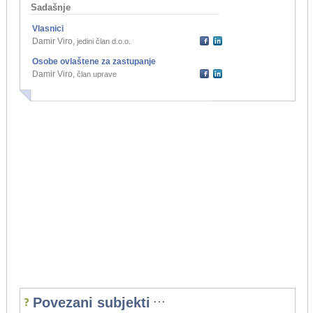
Sadašnje
Vlasnici
Damir Viro
,
jedini član d.o.o.
Osobe ovlaštene za zastupanje
Damir Viro
,
član uprave
...
Povezani subjekti