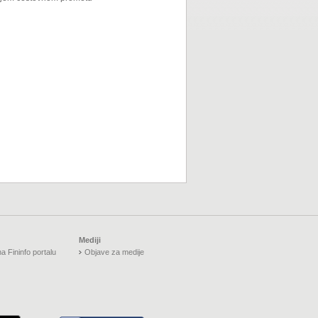
Mediji
a Fininfo portalu
Objave za medije