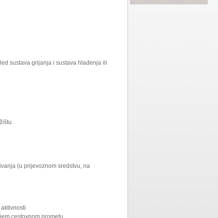
led sustava grijanja i sustava hlađenja ili
žištu
ivanja (u prijevoznom sredstvu, na
 aktivnosti
arnjem cestovnom prometu