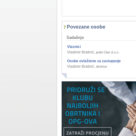
Povezane osobe
Sadašnje
Vlasnici
Vladimir Bratinić
,
jedini član d.o.o.
Osobe ovlaštene za zastupanje
Vladimir Bratinić
,
direktor