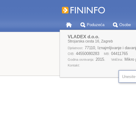
Poduzeća
Osobe
VLADEX d.o.o.
Strojarska cesta 16, Zagreb
77110, Iznajmljivanje i davan
Djelatnost:
44550080283
04411765
OIB:
MB:
2015.
Mikro
Godina osnivanja:
Veličina:
Kontakt: