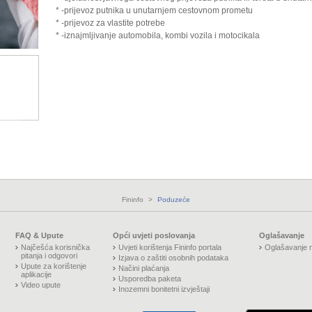
* -prijevoz putnika u unutarnjem cestovnom prometu
* -prijevoz za vlastite potrebe
* -iznajmljivanje automobila, kombi vozila i motocikala
Fininfo
>
Poduzeće
FAQ & Upute
Opći uvjeti poslovanja
Oglašavanje
Najčešća korisnička
Uvjeti korištenja Fininfo portala
Oglašavanje n
pitanja i odgovori
Izjava o zaštiti osobnih podataka
Upute za korištenje
Načini plaćanja
aplikacije
Usporedba paketa
Video upute
Inozemni bonitetni izvještaji