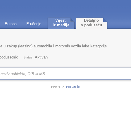
Vijesti
Detaljno
Europa
E-učenje
iz medija
o poduzeću
je u zakup (leasing) automobila i motornih vozila lake kategorije
 poduzetnik
Aktivan
Status:
Fininfo
>
Poduzeće