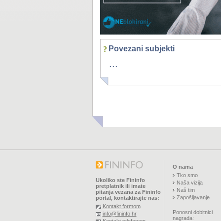
Povezani subjekti
...
O nama
Tko smo
Ukoliko ste Fininfo
Naša vizija
pretplatnik ili imate
Naš tim
pitanja vezana za Fininfo
Zapošljavanje
portal, kontaktirajte nas:
Kontakt formom
Ponosni dobitnici
info@fininfo.hr
nagrada: