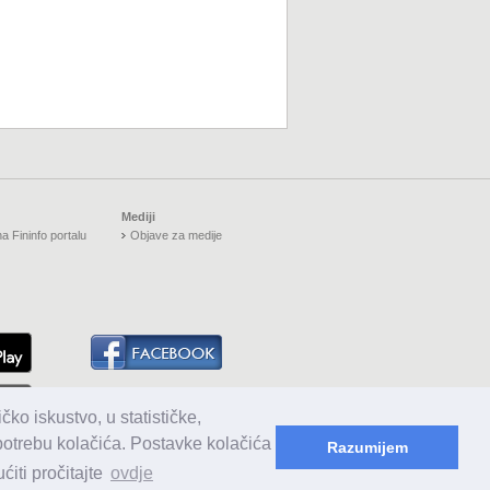
Mediji
a Fininfo portalu
Objave za medije
čko iskustvo, u statističke,
upotrebu kolačića. Postavke kolačića
Razumijem
iti pročitajte
ovdje