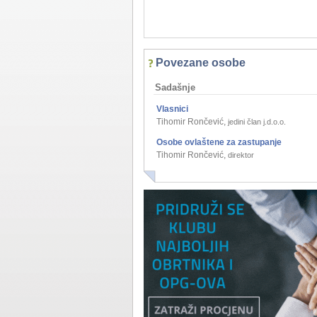
Povezane osobe
Sadašnje
Vlasnici
Tihomir Rončević
,
jedini član j.d.o.o.
Osobe ovlaštene za zastupanje
Tihomir Rončević
,
direktor