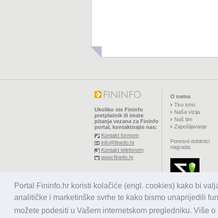
O nama
Tko smo
Ukoliko ste Fininfo
Naša vizija
pretplatnik ili imate
Naš tim
pitanja vezana za Fininfo
Zapošljavanje
portal, kontaktirajte nas:
Kontakt formom
Ponosni dobitnici
info@fininfo.hr
nagrada:
Kontakt telefonom
www.fininfo.hr
© 2026,
El koncept d.o.o.
Portal Fininfo.hr koristi kolačiće (engl. cookies) kako bi val
Sva prava pridržana.
analitičke i marketinške svrhe te kako bismo unaprijedili fu
možete podesiti u Vašem internetskom pregledniku. Više o k