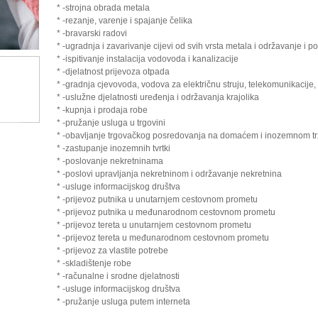
* -strojna obrada metala
* -rezanje, varenje i spajanje čelika
* -bravarski radovi
* -ugradnja i zavarivanje cijevi od svih vrsta metala i održavanje i po
* -ispitivanje instalacija vodovoda i kanalizacije
* -djelatnost prijevoza otpada
* -gradnja cjevovoda, vodova za električnu struju, telekomunikacije,
* -uslužne djelatnosti uređenja i održavanja krajolika
* -kupnja i prodaja robe
* -pružanje usluga u trgovini
* -obavljanje trgovačkog posredovanja na domaćem i inozemnom tr
* -zastupanje inozemnih tvrtki
* -poslovanje nekretninama
* -poslovi upravljanja nekretninom i održavanje nekretnina
* -usluge informacijskog društva
* -prijevoz putnika u unutarnjem cestovnom prometu
* -prijevoz putnika u međunarodnom cestovnom prometu
* -prijevoz tereta u unutarnjem cestovnom prometu
* -prijevoz tereta u međunarodnom cestovnom prometu
* -prijevoz za vlastite potrebe
* -skladištenje robe
* -računalne i srodne djelatnosti
* -usluge informacijskog društva
* -pružanje usluga putem interneta