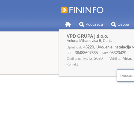
Poduzeća
Osobe
VPD GRUPA j.d.o.o.
Antuna Mihanovića 9, Cerić
43220, Uvođenje instalacija vodo
Djelatnost:
36488697635
05320429
OIB:
MB:
2020.
Mikro
Godina osnivanja:
Veličina:
Kontakt: