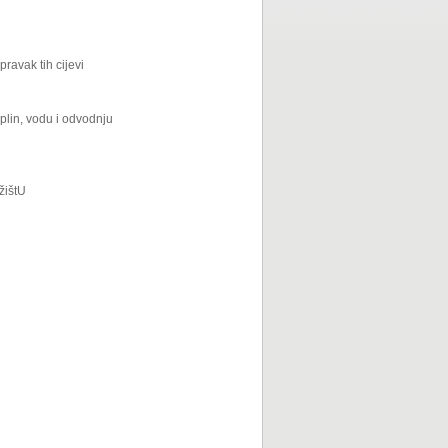
pravak tih cijevi
 plin, vodu i odvodnju
žištU