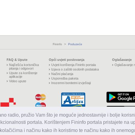
Fininfo
>
Poduzeće
FAQ & Upute
Opći uvjeti poslovanja
Oglašavanje
Najčešća korisnička
Uvjeti korištenja Fininfo portala
Oglašavanje n
pitanja i odgovori
Izjava o zaštiti osobnih podataka
Upute za korištenje
Načini plaćanja
aplikacije
Usporedba paketa
Video upute
Inozemni bonitetni izvještaji
jano radio, pružio Vam što je moguće jednostavnije i bolje korisni
nkcionalnosti portala. Korištenjem Fininfo portala pristajete na 
olačićima i načinu kako ih koristimo te načinu kako ih onemoguć