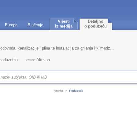
Vijesti
Detaljno
Europa
E-učenje
iz medija
o poduzeću
voda, kanalizacije i plina te instalacija za grijanje i klimatizaciju
 poduzetnik
Aktivan
Status:
Fininfo
>
Poduzeće