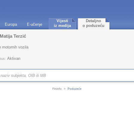
Vijesti
Detaljno
Europa
E-učenje
iz medija
o poduzeću
 Matija Terzić
 motornih vozila
Aktivan
tus:
Fininfo
>
Poduzeće