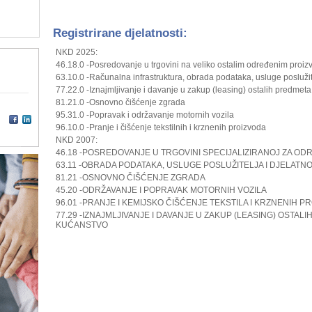
Registrirane djelatnosti:
NKD 2025:
46.18.0 -Posredovanje u trgovini na veliko ostalim određenim proi
63.10.0 -Računalna infrastruktura, obrada podataka, usluge poslužit
77.22.0 -Iznajmljivanje i davanje u zakup (leasing) ostalih predme
81.21.0 -Osnovno čišćenje zgrada
95.31.0 -Popravak i održavanje motornih vozila
96.10.0 -Pranje i čišćenje tekstilnih i krznenih proizvoda
NKD 2007:
46.18 -POSREDOVANJE U TRGOVINI SPECIJALIZIRANOJ ZA O
63.11 -OBRADA PODATAKA, USLUGE POSLUŽITELJA I DJELATN
81.21 -OSNOVNO ČIŠĆENJE ZGRADA
45.20 -ODRŽAVANJE I POPRAVAK MOTORNIH VOZILA
96.01 -PRANJE I KEMIJSKO ČIŠĆENJE TEKSTILA I KRZNENIH P
77.29 -IZNAJMLJIVANJE I DAVANJE U ZAKUP (LEASING) OSTA
KUĆANSTVO