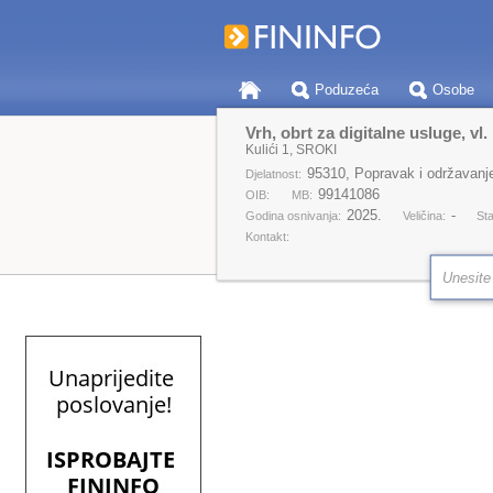
Poduzeća
Osobe
Vrh, obrt za digitalne usluge, vl.
Kulići 1, SROKI
95310, Popravak i održavanje
Djelatnost:
99141086
OIB:
MB:
2025.
-
Godina osnivanja:
Veličina:
Sta
Kontakt: