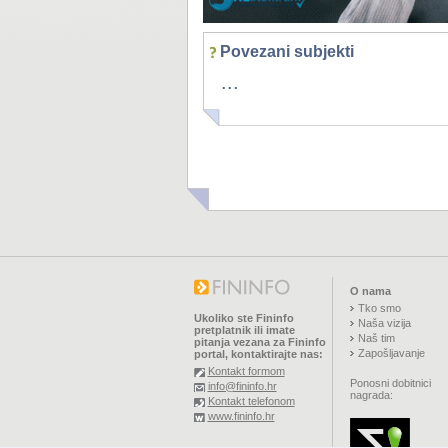
Povezani subjekti
...
O nama
Tko smo
Ukoliko ste Fininfo
Naša vizija
pretplatnik ili imate
Naš tim
pitanja vezana za Fininfo
Zapošljavanje
portal, kontaktirajte nas:
Kontakt formom
Ponosni dobitnici
info@fininfo.hr
nagrada:
Kontakt telefonom
www.fininfo.hr