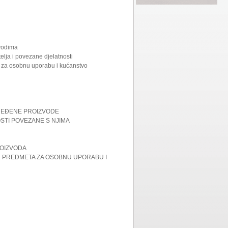
zvodima
elja i povezane djelatnosti
ta za osobnu uporabu i kućanstvo
DREĐENE PROIZVODE
OSTI POVEZANE S NJIMA
ROIZVODA
LIH PREDMETA ZA OSOBNU UPORABU I