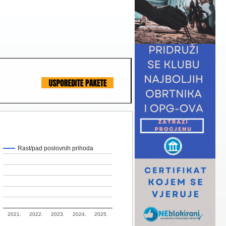
Rast/pad poslovnih prihoda
2021.
2022.
2023.
2024.
2025.