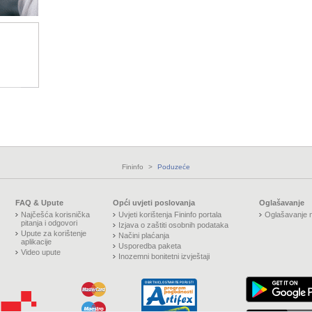
Fininfo
>
Poduzeće
FAQ & Upute
Opći uvjeti poslovanja
Oglašavanje
Najčešća korisnička
Uvjeti korištenja Fininfo portala
Oglašavanje n
pitanja i odgovori
Izjava o zaštiti osobnih podataka
Upute za korištenje
Načini plaćanja
aplikacije
Usporedba paketa
Video upute
Inozemni bonitetni izvještaji