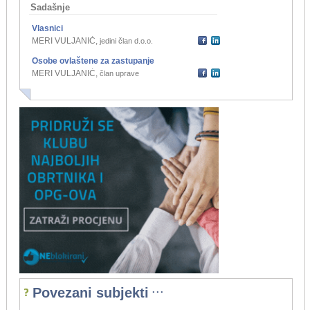
Sadašnje
Vlasnici
MERI VULJANIĆ
,
jedini član d.o.o.
Osobe ovlaštene za zastupanje
MERI VULJANIĆ
,
član uprave
...
Povezani subjekti