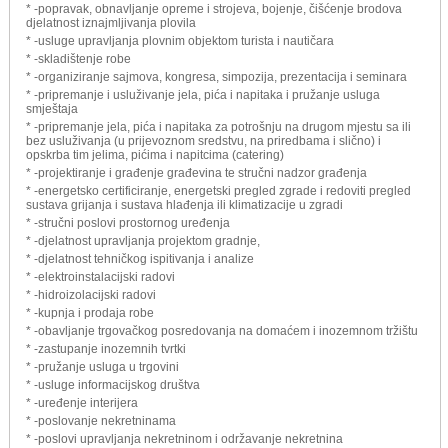
* -popravak, obnavljanje opreme i strojeva, bojenje, čišćenje brodova
djelatnost iznajmljivanja plovila
* -usluge upravljanja plovnim objektom turista i nautičara
* -skladištenje robe
* -organiziranje sajmova, kongresa, simpozija, prezentacija i seminara
* -pripremanje i usluživanje jela, pića i napitaka i pružanje usluga
smještaja
* -pripremanje jela, pića i napitaka za potrošnju na drugom mjestu sa ili
bez usluživanja (u prijevoznom sredstvu, na priredbama i slično) i
opskrba tim jelima, pićima i napitcima (catering)
* -projektiranje i građenje građevina te stručni nadzor građenja
* -energetsko certificiranje, energetski pregled zgrade i redoviti pregled
sustava grijanja i sustava hlađenja ili klimatizacije u zgradi
* -stručni poslovi prostornog uređenja
* -djelatnost upravljanja projektom gradnje,
* -djelatnost tehničkog ispitivanja i analize
* -elektroinstalacijski radovi
* -hidroizolacijski radovi
* -kupnja i prodaja robe
* -obavljanje trgovačkog posredovanja na domaćem i inozemnom tržištu
* -zastupanje inozemnih tvrtki
* -pružanje usluga u trgovini
* -usluge informacijskog društva
* -uređenje interijera
* -poslovanje nekretninama
* -poslovi upravljanja nekretninom i održavanje nekretnina