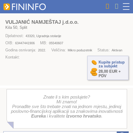
VULJANIĆ NAMJEŠTAJ j.d.o.o.
Kila 50, Split
Djelatnost:
43320, Ugradnja stolarije
OIB:
MB:
63447441906
05540607
Godina osnivanja:
Veličina:
Status:
2022.
Mikro poduzetnik
Aktivan
Kontakt:
Kupite pristup
za subjekt
28,00 EUR +
PDV
Znate li s kim poslujete?
Mi znamo!
Pronađite sve što trebate znati na jednom mjestu, jedinoj
poslovno-financijskoj aplikaciji sa znakovima inovativnosti
Eureka
i kvalitete
Izvorno hrvatsko
.