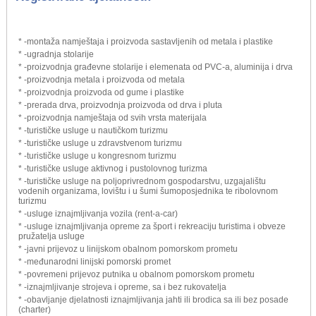
* -montaža namještaja i proizvoda sastavljenih od metala i plastike
* -ugradnja stolarije
* -proizvodnja građevne stolarije i elemenata od PVC-a, aluminija i drva
* -proizvodnja metala i proizvoda od metala
* -proizvodnja proizvoda od gume i plastike
* -prerada drva, proizvodnja proizvoda od drva i pluta
* -proizvodnja namještaja od svih vrsta materijala
* -turističke usluge u nautičkom turizmu
* -turističke usluge u zdravstvenom turizmu
* -turističke usluge u kongresnom turizmu
* -turističke usluge aktivnog i pustolovnog turizma
* -turističke usluge na poljoprivrednom gospodarstvu, uzgajalištu
vodenih organizama, lovištu i u šumi šumoposjednika te ribolovnom
turizmu
* -usluge iznajmljivanja vozila (rent-a-car)
* -usluge iznajmljivanja opreme za šport i rekreaciju turistima i obveze
pružatelja usluge
* -javni prijevoz u linijskom obalnom pomorskom prometu
* -međunarodni linijski pomorski promet
* -povremeni prijevoz putnika u obalnom pomorskom prometu
* -iznajmljivanje strojeva i opreme, sa i bez rukovatelja
* -obavljanje djelatnosti iznajmljivanja jahti ili brodica sa ili bez posade
(charter)