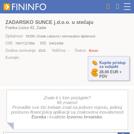
ZADARSKO SUNCE j.d.o.o. u stečaju
Franka Lisice 42, Zadar
Djelatnost:
93299, Ostale zabavne i rekreacijske djelatnosti
OIB:
MB:
79477117856
04414390
Godina osnivanja:
Veličina:
Status:
2015.
-
Brisan
Kontakt:
Kupite pristup
za subjekt
28,00 EUR +
PDV
Znate li s kim poslujete?
Mi znamo!
Pronađite sve što trebate znati na jednom mjestu, jedinoj
poslovno-financijskoj aplikaciji sa znakovima inovativnosti
Eureka
i kvalitete
Izvorno hrvatsko
.