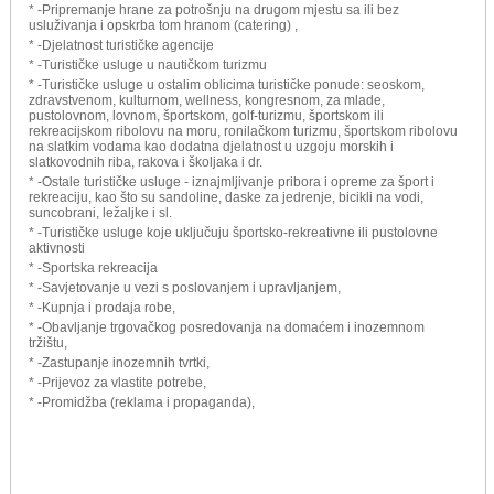
* -Pripremanje hrane za potrošnju na drugom mjestu sa ili bez
usluživanja i opskrba tom hranom (catering) ,
* -Djelatnost turističke agencije
* -Turističke usluge u nautičkom turizmu
* -Turističke usluge u ostalim oblicima turističke ponude: seoskom,
zdravstvenom, kulturnom, wellness, kongresnom, za mlade,
pustolovnom, lovnom, športskom, golf-turizmu, športskom ili
rekreacijskom ribolovu na moru, ronilačkom turizmu, športskom ribolovu
na slatkim vodama kao dodatna djelatnost u uzgoju morskih i
slatkovodnih riba, rakova i školjaka i dr.
* -Ostale turističke usluge - iznajmljivanje pribora i opreme za šport i
rekreaciju, kao što su sandoline, daske za jedrenje, bicikli na vodi,
suncobrani, ležaljke i sl.
* -Turističke usluge koje uključuju športsko-rekreativne ili pustolovne
aktivnosti
* -Sportska rekreacija
* -Savjetovanje u vezi s poslovanjem i upravljanjem,
* -Kupnja i prodaja robe,
* -Obavljanje trgovačkog posredovanja na domaćem i inozemnom
tržištu,
* -Zastupanje inozemnih tvrtki,
* -Prijevoz za vlastite potrebe,
* -Promidžba (reklama i propaganda),