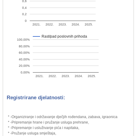
0,6
0,4
0,2
0
2021.
2022.
2023.
2024.
2025.
Rast/pad poslovnih prihoda
100,00%
80,00%
60,00%
40,00%
20,00%
0,00%
2021.
2022.
2023.
2024.
2025.
Registrirane djelatnosti:
* -Organiziranje i održavanje dječjih rođendana, zabava, igraonica
* -Pripremanje hrane i pružanje usluga prehrane,
* -Pripremanje i usluživanje pića i napitaka,
* -Pružanje usluga smještaja,