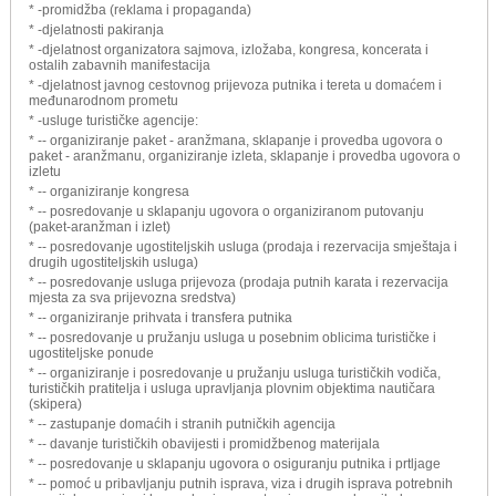
* -promidžba (reklama i propaganda)
* -djelatnosti pakiranja
* -djelatnost organizatora sajmova, izložaba, kongresa, koncerata i
ostalih zabavnih manifestacija
* -djelatnost javnog cestovnog prijevoza putnika i tereta u domaćem i
međunarodnom prometu
* -usluge turističke agencije:
* -- organiziranje paket - aranžmana, sklapanje i provedba ugovora o
paket - aranžmanu, organiziranje izleta, sklapanje i provedba ugovora o
izletu
* -- organiziranje kongresa
* -- posredovanje u sklapanju ugovora o organiziranom putovanju
(paket-aranžman i izlet)
* -- posredovanje ugostiteljskih usluga (prodaja i rezervacija smještaja i
drugih ugostiteljskih usluga)
* -- posredovanje usluga prijevoza (prodaja putnih karata i rezervacija
mjesta za sva prijevozna sredstva)
* -- organiziranje prihvata i transfera putnika
* -- posredovanje u pružanju usluga u posebnim oblicima turističke i
ugostiteljske ponude
* -- organiziranje i posredovanje u pružanju usluga turističkih vodiča,
turističkih pratitelja i usluga upravljanja plovnim objektima nautičara
(skipera)
* -- zastupanje domaćih i stranih putničkih agencija
* -- davanje turističkih obavijesti i promidžbenog materijala
* -- posredovanje u sklapanju ugovora o osiguranju putnika i prtljage
* -- pomoć u pribavljanju putnih isprava, viza i drugih isprava potrebnih