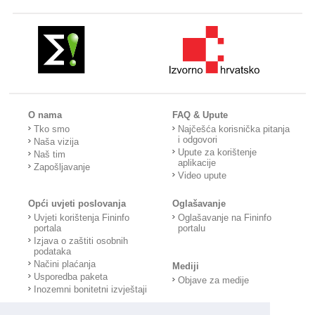
O nama
FAQ & Upute
Tko smo
Najčešća korisnička pitanja
i odgovori
Naša vizija
Upute za korištenje
Naš tim
aplikacije
Zapošljavanje
Video upute
Opći uvjeti poslovanja
Oglašavanje
Uvjeti korištenja Fininfo
Oglašavanje na Fininfo
portala
portalu
Izjava o zaštiti osobnih
podataka
Načini plaćanja
Mediji
Usporedba paketa
Objave za medije
Inozemni bonitetni izvještaji