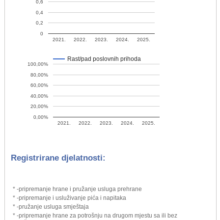
0,6
0,4
0,2
0
2021.
2022.
2023.
2024.
2025.
Rast/pad poslovnih prihoda
100,00%
80,00%
60,00%
40,00%
20,00%
0,00%
2021.
2022.
2023.
2024.
2025.
Registrirane djelatnosti:
* -pripremanje hrane i pružanje usluga prehrane
* -pripremanje i usluživanje pića i napitaka
* -pružanje usluga smještaja
* -pripremanje hrane za potrošnju na drugom mjestu sa ili bez