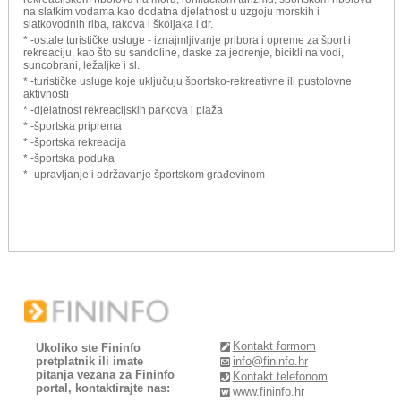
na slatkim vodama kao dodatna djelatnost u uzgoju morskih i
slatkovodnih riba, rakova i školjaka i dr.
* -ostale turističke usluge - iznajmljivanje pribora i opreme za šport i
rekreaciju, kao što su sandoline, daske za jedrenje, bicikli na vodi,
suncobrani, ležaljke i sl.
* -turističke usluge koje uključuju športsko-rekreativne ili pustolovne
aktivnosti
* -djelatnost rekreacijskih parkova i plaža
* -športska priprema
* -športska rekreacija
* -športska poduka
* -upravljanje i održavanje športskom građevinom
Kontakt formom
Ukoliko ste Fininfo
pretplatnik ili imate
info@fininfo.hr
pitanja vezana za Fininfo
Kontakt telefonom
portal, kontaktirajte nas:
www.fininfo.hr