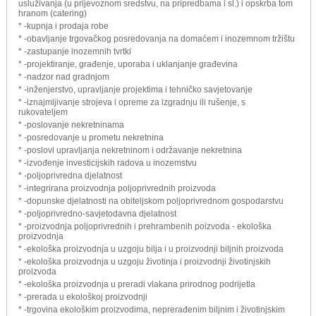
usluživanja (u prijevoznom sredstvu, na pripredbama i sl.) i opskrba tom
hranom (catering)
* -kupnja i prodaja robe
* -obavljanje trgovačkog posredovanja na domaćem i inozemnom tržištu
* -zastupanje inozemnih tvrtki
* -projektiranje, građenje, uporaba i uklanjanje građevina
* -nadzor nad gradnjom
* -inženjerstvo, upravljanje projektima i tehničko savjetovanje
* -iznajmljivanje strojeva i opreme za izgradnju ili rušenje, s
rukovateljem
* -poslovanje nekretninama
* -posredovanje u prometu nekretnina
* -poslovi upravljanja nekretninom i održavanje nekretnina
* -izvođenje investicijskih radova u inozemstvu
* -poljoprivredna djelatnost
* -integrirana proizvodnja poljoprivrednih proizvoda
* -dopunske djelatnosti na obiteljskom poljoprivrednom gospodarstvu
* -poljoprivredno-savjetodavna djelatnost
* -proizvodnja poljoprivrednih i prehrambenih poizvoda - ekološka
proizvodnja
* -ekološka proizvodnja u uzgoju bilja i u proizvodnji biljnih proizvoda
* -ekološka proizvodnja u uzgoju životinja i proizvodnji životinjskih
proizvoda
* -ekološka proizvodnja u preradi vlakana prirodnog podrijetla
* -prerada u ekološkoj proizvodnji
* -trgovina ekološkim proizvodima, neprerađenim biljnim i životinjskim