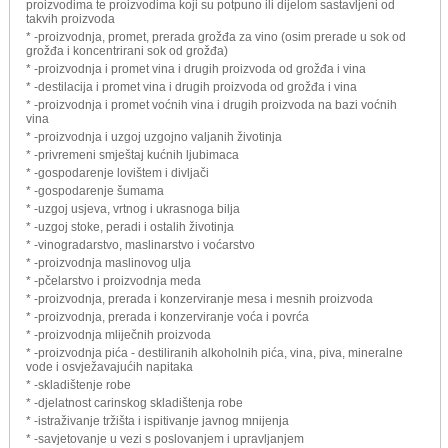
proizvodima te proizvodima koji su potpuno ili dijelom sastavljeni od
takvih proizvoda
* -proizvodnja, promet, prerada grožđa za vino (osim prerade u sok od
grožđa i koncentrirani sok od grožđa)
* -proizvodnja i promet vina i drugih proizvoda od grožđa i vina
* -destilacija i promet vina i drugih proizvoda od grožđa i vina
* -proizvodnja i promet voćnih vina i drugih proizvoda na bazi voćnih
vina
* -proizvodnja i uzgoj uzgojno valjanih životinja
* -privremeni smještaj kućnih ljubimaca
* -gospodarenje lovištem i divljači
* -gospodarenje šumama
* -uzgoj usjeva, vrtnog i ukrasnoga bilja
* -uzgoj stoke, peradi i ostalih životinja
* -vinogradarstvo, maslinarstvo i voćarstvo
* -proizvodnja maslinovog ulja
* -pčelarstvo i proizvodnja meda
* -proizvodnja, prerada i konzerviranje mesa i mesnih proizvoda
* -proizvodnja, prerada i konzerviranje voća i povrća
* -proizvodnja mliječnih proizvoda
* -proizvodnja pića - destiliranih alkoholnih pića, vina, piva, mineralne
vode i osvježavajućih napitaka
* -skladištenje robe
* -djelatnost carinskog skladištenja robe
* -istraživanje tržišta i ispitivanje javnog mnijenja
* -savjetovanje u vezi s poslovanjem i upravljanjem