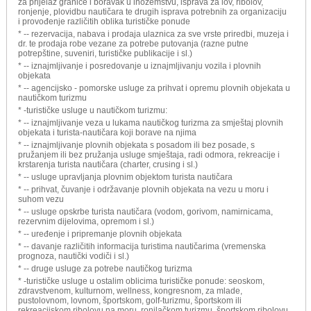
za prijelaz granice i boravak u inozemstvu, isprava za lov, ribolov,
ronjenje, plovidbu nautičara te drugih isprava potrebnih za organizaciju
i provođenje različitih oblika turističke ponude
* -- rezervacija, nabava i prodaja ulaznica za sve vrste priredbi, muzeja i
dr. te prodaja robe vezane za potrebe putovanja (razne putne
potrepštine, suveniri, turističke publikacije i sl.)
* -- iznajmljivanje i posredovanje u iznajmljivanju vozila i plovnih
objekata
* -- agencijsko - pomorske usluge za prihvat i opremu plovnih objekata u
nautičkom turizmu
* -turističke usluge u nautičkom turizmu:
* -- iznajmljivanje veza u lukama nautičkog turizma za smještaj plovnih
objekata i turista-nautičara koji borave na njima
* -- iznajmljivanje plovnih objekata s posadom ili bez posade, s
pružanjem ili bez pružanja usluge smještaja, radi odmora, rekreacije i
krstarenja turista nautičara (charter, crusing i sl.)
* -- usluge upravljanja plovnim objektom turista nautičara
* -- prihvat, čuvanje i održavanje plovnih objekata na vezu u moru i
suhom vezu
* -- usluge opskrbe turista nautičara (vodom, gorivom, namirnicama,
rezervnim dijelovima, opremom i sl.)
* -- uređenje i pripremanje plovnih objekata
* -- davanje različitih informacija turistima nautičarima (vremenska
prognoza, nautički vodiči i sl.)
* -- druge usluge za potrebe nautičkog turizma
* -turističke usluge u ostalim oblicima turističke ponude: seoskom,
zdravstvenom, kulturnom, wellness, kongresnom, za mlade,
pustolovnom, lovnom, športskom, golf-turizmu, športskom ili
rekreacijskom ribolovu na moru, ronilačkom turizmu, športskom ribolovu