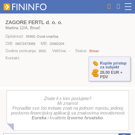
ZAGORE FERTL d. o. o.
Martina 12/A, Brseč
Djelatnost:
55900, Ostali smještaj
OIB:
MB:
06072473069
02665204
Godina osnivanja:
Veličina:
Status:
2010.
-
Brisan
Kontakt:
Kupite pristup
za subjekt
28,00 EUR +
PDV
Znate li s kim poslujete?
Mi znamo!
Pronađite sve što trebate znati na jednom mjestu, jedinoj
poslovno-financijskoj aplikaciji sa znakovima inovativnosti
Eureka
i kvalitete
Izvorno hrvatsko
.