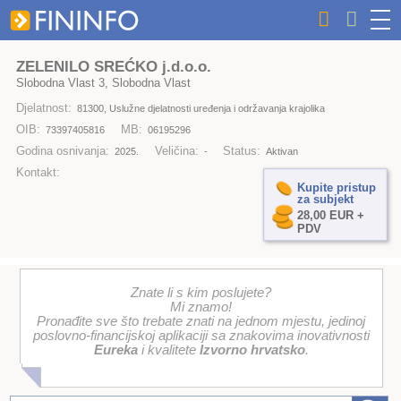
ZELENILO SREĆKO j.d.o.o.
Slobodna Vlast 3, Slobodna Vlast
Djelatnost:
81300, Uslužne djelatnosti uređenja i održavanja krajolika
OIB:
MB:
73397405816
06195296
Godina osnivanja:
Veličina:
Status:
2025.
-
Aktivan
Kontakt:
Kupite pristup
za subjekt
28,00 EUR +
PDV
Znate li s kim poslujete?
Mi znamo!
Pronađite sve što trebate znati na jednom mjestu, jedinoj
poslovno-financijskoj aplikaciji sa znakovima inovativnosti
Eureka
i kvalitete
Izvorno hrvatsko
.