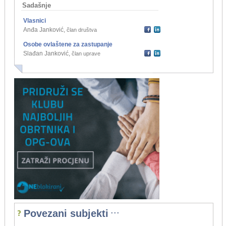
Sadašnje
Vlasnici
Anđa Janković
,
član društva
Osobe ovlaštene za zastupanje
Slađan Janković
,
član uprave
...
Povezani subjekti