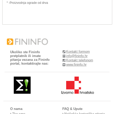
* -Proizvodnja ograde od drva
Kontakt formom
Ukoliko ste Fininfo
pretplatnik ili imate
info@fininfo.hr
pitanja vezana za Fininfo
Kontakt telefonom
portal, kontaktirajte nas:
www.fininfo.hr
O nama
FAQ & Upute
Tko smo
Najčešća korisnička pitanja