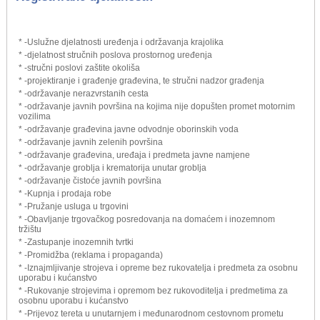
* -Uslužne djelatnosti uređenja i održavanja krajolika
* -djelatnost stručnih poslova prostornog uređenja
* -stručni poslovi zaštite okoliša
* -projektiranje i građenje građevina, te stručni nadzor građenja
* -održavanje nerazvrstanih cesta
* -održavanje javnih površina na kojima nije dopušten promet motornim
vozilima
* -održavanje građevina javne odvodnje oborinskih voda
* -održavanje javnih zelenih površina
* -održavanje građevina, uređaja i predmeta javne namjene
* -održavanje groblja i krematorija unutar groblja
* -održavanje čistoće javnih površina
* -Kupnja i prodaja robe
* -Pružanje usluga u trgovini
* -Obavljanje trgovačkog posredovanja na domaćem i inozemnom
tržištu
* -Zastupanje inozemnih tvrtki
* -Promidžba (reklama i propaganda)
* -Iznajmljivanje strojeva i opreme bez rukovatelja i predmeta za osobnu
uporabu i kućanstvo
* -Rukovanje strojevima i opremom bez rukovoditelja i predmetima za
osobnu uporabu i kućanstvo
* -Prijevoz tereta u unutarnjem i međunarodnom cestovnom prometu