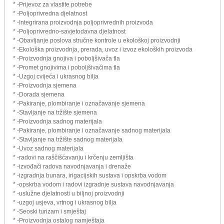
* -Prijevoz za vlastite potrebe
* -Poljoprivredna djelatnost
* -Integrirana proizvodnja poljoprivrednih proizvoda
* -Poljoprivredno-savjetodavna djelatnost
* -Obavljanje poslova stručne kontrole u ekološkoj proizvodnji
* -Ekološka proizvodnja, prerada, uvoz i izvoz ekoloških proizvoda
* -Proizvodnja gnojiva i poboljšivača tla
* -Promet gnojivima i poboljšivačima tla
* -Uzgoj cvijeća i ukrasnog bilja
* -Proizvodnja sjemena
* -Dorada sjemena
* -Pakiranje, plombiranje i označavanje sjemena
* -Stavljanje na tržište sjemena
* -Proizvodnja sadnog materijala
* -Pakiranje, plombiranje i označavanje sadnog materijala
* -Stavljanje na tržište sadnog materijala
* -Uvoz sadnog materijala
* -radovi na raščišćavanju i krčenju zemljišta
* -izvođači radova navodnjavanja i drenaže
* -izgradnja bunara, irigacijskih sustava i opskrba vodom
* -opskrba vodom i radovi izgradnje sustava navodnjavanja
* -uslužne djelatnosti u biljnoj proizvodnji
* -uzgoj usjeva, vrtnog i ukrasnog bilja
* -Seoski turizam i smještaj
* -Proizvodnja ostalog namještaja