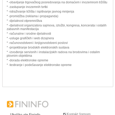
* -obavljanje trgovačkog posredovanja na domaćem i inozemnom tržištu
* -zastupanje inozemnih tvrtki
* -istraživanje tržišta i ispitivanje javnog mnijenja
* -promidžba (reklama i propaganda)
* -djelatnost otpremništva
* -djelatnost organizatora sajmova, izložbi, kongresa, koncerata i ostalih
zabavnih manifestacija
* -računalne i srodne djelatnosti
* -usluge grafičkih i web dizajnera
* -računovodstveni i knjigovodstveni poslovi
* -projektiranje brodskih elektronskih sustava
* -izvođenje servisnih i instalacijskih radova na brodovima i ostalim
plovnim objektima
* -dorada elektronske opreme
* -testiranje i podešavanje elektronske opreme
Kontakt formom
Ukoliko ste Fininfo