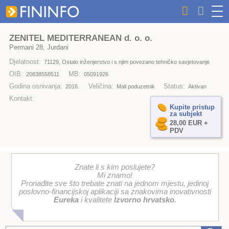
ZENITEL MEDITERRANEAN d. o. o.
Permani 28, Jurdani
Djelatnost:
71129, Ostalo inženjerstvo i s njim povezano tehničko savjetovanje
OIB:
MB:
20838558511
05091926
Godina osnivanja:
Veličina:
Status:
2016.
Mali poduzetnik
Aktivan
Kontakt:
Kupite pristup
za subjekt
28,00 EUR +
PDV
Znate li s kim poslujete?
Mi znamo!
Pronađite sve što trebate znati na jednom mjestu, jedinoj
poslovno-financijskoj aplikaciji sa znakovima inovativnosti
Eureka
i kvalitete
Izvorno hrvatsko
.