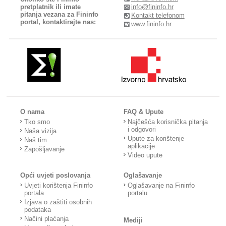
pretplatnik ili imate
info@fininfo.hr
pitanja vezana za Fininfo
Kontakt telefonom
portal, kontaktirajte nas:
www.fininfo.hr
O nama
FAQ & Upute
Tko smo
Najčešća korisnička pitanja
i odgovori
Naša vizija
Upute za korištenje
Naš tim
aplikacije
Zapošljavanje
Video upute
Opći uvjeti poslovanja
Oglašavanje
Uvjeti korištenja Fininfo
Oglašavanje na Fininfo
portala
portalu
Izjava o zaštiti osobnih
podataka
Načini plaćanja
Mediji