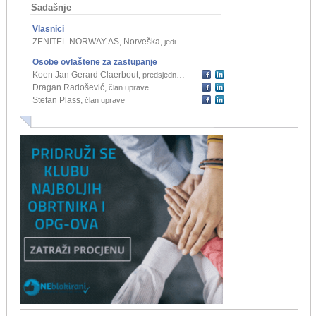
Sadašnje
Vlasnici
ZENITEL NORWAY AS, Norveška
,
jedini osnivač d.o.o.
Osobe ovlaštene za zastupanje
Koen Jan Gerard Claerbout
,
predsjednik uprave
Dragan Radošević
,
član uprave
Stefan Plass
,
član uprave