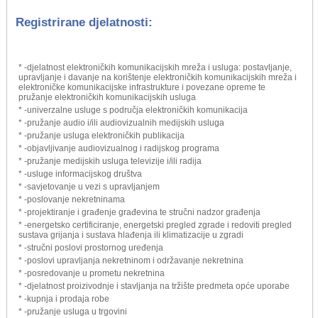
Registrirane djelatnosti:
* -djelatnost elektroničkih komunikacijskih mreža i usluga: postavljanje,
upravljanje i davanje na korištenje elektroničkih komunikacijskih mreža i
elektroničke komunikacijske infrastrukture i povezane opreme te
pružanje elektroničkih komunikacijskih usluga
* -univerzalne usluge s područja elektroničkih komunikacija
* -pružanje audio i/ili audiovizualnih medijskih usluga
* -pružanje usluga elektroničkih publikacija
* -objavljivanje audiovizualnog i radijskog programa
* -pružanje medijskih usluga televizije i/ili radija
* -usluge informacijskog društva
* -savjetovanje u vezi s upravljanjem
* -poslovanje nekretninama
* -projektiranje i građenje građevina te stručni nadzor građenja
* -energetsko certificiranje, energetski pregled zgrade i redoviti pregled
sustava grijanja i sustava hlađenja ili klimatizacije u zgradi
* -stručni poslovi prostornog uređenja
* -poslovi upravljanja nekretninom i održavanje nekretnina
* -posredovanje u prometu nekretnina
* -djelatnost proizivodnje i stavljanja na tržište predmeta opće uporabe
* -kupnja i prodaja robe
* -pružanje usluga u trgovini