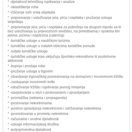
* -djelatnost tehničkog ispitivanja i analize
* -skladištenje robe
* -čišćenje svih vrsta objekata
* -pripremanje i usluživanje jela, pića i napitaka i pružanje usluga
smještaja
* -pripremanje jela, pića i napitaka za potrošnju na drugom mjestu sa ili
bez usluživanja (u prijevoznom sredstvu, na priredbama) i opskrba tim
jelima, pićima i napitcima (catering)
* -turističke usluge u nautičkom turizmu
* -turističke usluge u ostalim oblicima turističke ponude
* -ostale turističke usluge
* -turističke usluge koje uključuju športsko-rekreativne ili pustolovne
aktivnosti
* -kupnja i prodaja robe
* -pružanje usluga u trgovini
* -obavljanje trgovačkog posredovanja na domaćem i inozemnom tržištu
* -zastupanje inozemnih tvrtki
* -istraživanje tržišta i ispitivanje javnog mnijenja
* -savjetovanje u vezi s poslovanjem i upravljanjem
* -promidžba (reklama i propaganda)
* -poslovanje nekretninama
* -poslovi upravljanja nekretninom i održavanje nekretnina
* -posredovanje u prometu nekretnina
* -računalne i srodne djelatnosti
* -usluge informacijskog društva
* -poljoprivredna djelatnost