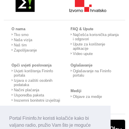
O nama
FAQ & Upute
Tko smo
Najčešća korisnička pitanja
i odgovori
Naša vizija
Upute za korištenje
Naš tim
aplikacije
Zapošljavanje
Video upute
Opći uvjeti poslovanja
Oglašavanje
Uvjeti korištenja Fininfo
Oglašavanje na Fininfo
portala
portalu
Izjava o zaštiti osobnih
podataka
Načini plaćanja
Mediji
Usporedba paketa
Objave za medije
Inozemni bonitetni izvještaji
Portal Fininfo.hr koristi kolačiće kako bi
valjano radio, pružio Vam što je moguće