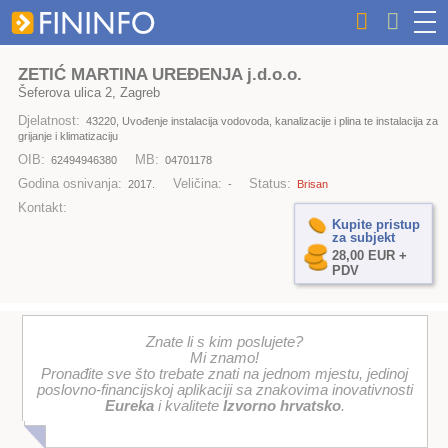
ZETIĆ MARTINA UREĐENJA j.d.o.o.
Šeferova ulica 2, Zagreb
Djelatnost:
43220, Uvođenje instalacija vodovoda, kanalizacije i plina te instalacija za
grijanje i klimatizaciju
OIB:
MB:
62494946380
04701178
Godina osnivanja:
Veličina:
Status:
2017.
-
Brisan
Kontakt:
Kupite pristup
za subjekt
28,00 EUR +
PDV
Znate li s kim poslujete?
Mi znamo!
Pronađite sve što trebate znati na jednom mjestu, jedinoj
poslovno-financijskoj aplikaciji sa znakovima inovativnosti
Eureka
i kvalitete
Izvorno hrvatsko
.