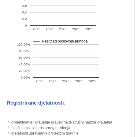
0,6
0,4
0,2
0
2021.
2022.
2023.
2024.
2025.
Rast/pad poslovnih prihoda
100,00%
80,00%
60,00%
40,00%
20,00%
0,00%
2021.
2022.
2023.
2024.
2025.
Registrirane djelatnosti:
* -projektiranje i građenje građevina te stručni nadzor građenja
* -stručni poslovi prostornog uređenja
* -djelatnost upravljanja projektom gradnje