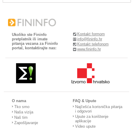
Kontakt formom
Ukoliko ste Fininfo
pretplatnik ili imate
info@fininfo.hr
pitanja vezana za Fininfo
Kontakt telefonom
portal, kontaktirajte nas:
www.fininfo.hr
O nama
FAQ & Upute
Tko smo
Najčešća korisnička pitanja
i odgovori
Naša vizija
Upute za korištenje
Naš tim
aplikacije
Zapošljavanje
Video upute