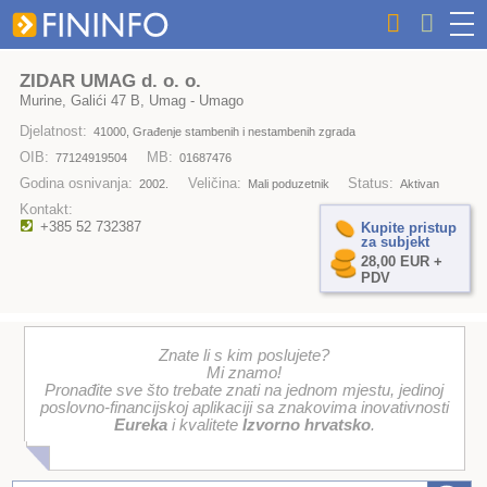
ZIDAR UMAG d. o. o.
Murine, Galići 47 B, Umag - Umago
Djelatnost:
41000, Građenje stambenih i nestambenih zgrada
OIB:
MB:
77124919504
01687476
Godina osnivanja:
Veličina:
Status:
2002.
Mali poduzetnik
Aktivan
Kontakt:
+385 52 732387
Kupite pristup
za subjekt
28,00 EUR +
PDV
Znate li s kim poslujete?
Mi znamo!
Pronađite sve što trebate znati na jednom mjestu, jedinoj
poslovno-financijskoj aplikaciji sa znakovima inovativnosti
Eureka
i kvalitete
Izvorno hrvatsko
.