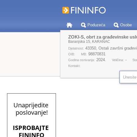
Poduzeća
Osobe
ZOKI-S, obrt za građevinske uslu
Baranjska 15, KARANAC
43350, Ostali završni građevi
Djelatnost:
98870831
OIB:
MB:
2024.
-
Godina osnivanja:
Veličina:
Sta
Kontakt: