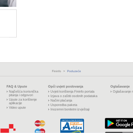
Fininfo
>
Poduzeće
FAQ & Upute
Opći uvjeti poslovanja
Oglašavanje
Najčešća korisnička
Uvjeti korištenja Fininfo portala
Oglašavanje n
pitanja i odgovori
Izjava o zaštiti osobnih podataka
Upute za korištenje
Načini plaćanja
aplikacije
Usporedba paketa
Video upute
Inozemni bonitetni izvještaji