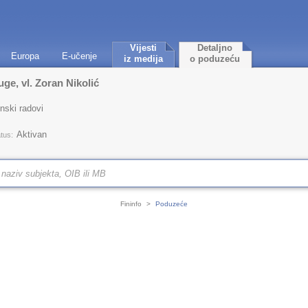
Vijesti
Detaljno
Europa
E-učenje
iz medija
o poduzeću
ge, vl. Zoran Nikolić
nski radovi
Aktivan
tus:
Fininfo
>
Poduzeće