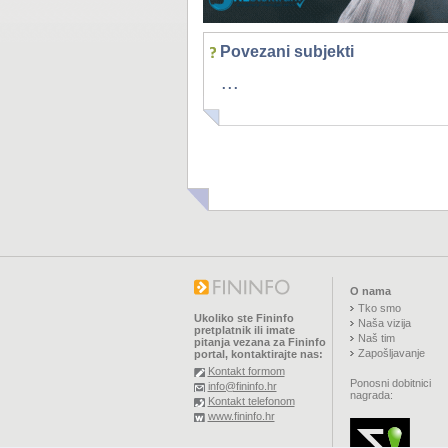
Povezani subjekti
...
O nama
Tko smo
Ukoliko ste Fininfo
Naša vizija
pretplatnik ili imate
Naš tim
pitanja vezana za Fininfo
Zapošljavanje
portal, kontaktirajte nas:
Kontakt formom
Ponosni dobitnici
info@fininfo.hr
nagrada:
Kontakt telefonom
www.fininfo.hr