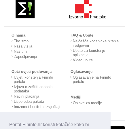
O nama
FAQ & Upute
Tko smo
Najčešća korisnička pitanja
i odgovori
Naša vizija
Upute za korištenje
Naš tim
aplikacije
Zapošljavanje
Video upute
Opći uvjeti poslovanja
Oglašavanje
Uvjeti korištenja Fininfo
Oglašavanje na Fininfo
portala
portalu
Izjava o zaštiti osobnih
podataka
Načini plaćanja
Mediji
Usporedba paketa
Objave za medije
Inozemni bonitetni izvještaji
Portal Fininfo.hr koristi kolačiće kako bi