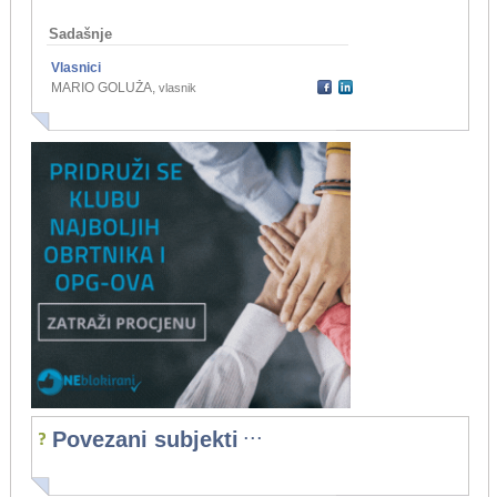
Sadašnje
Vlasnici
MARIO GOLUŽA
,
vlasnik
...
Povezani subjekti