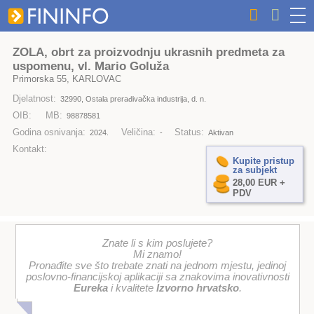
ZOLA, obrt za proizvodnju ukrasnih predmeta za
uspomenu, vl. Mario Goluža
Primorska 55, KARLOVAC
Djelatnost:
32990, Ostala prerađivačka industrija, d. n.
OIB:
MB:
98878581
Godina osnivanja:
Veličina:
Status:
2024.
-
Aktivan
Kontakt:
Kupite pristup
za subjekt
28,00 EUR +
PDV
Znate li s kim poslujete?
Mi znamo!
Pronađite sve što trebate znati na jednom mjestu, jedinoj
poslovno-financijskoj aplikaciji sa znakovima inovativnosti
Eureka
i kvalitete
Izvorno hrvatsko
.