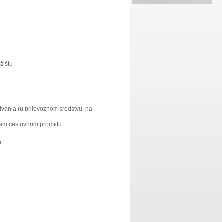
žištu
ivanja (u prijevoznom sredstvu, na
rnjem cestovnom prometu
u