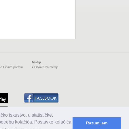
Mediji
a Fininfo portalu
Objave za medije
čko iskustvo, u statističke,
upotrebu kolačića. Postavke kolačića
Razumijem