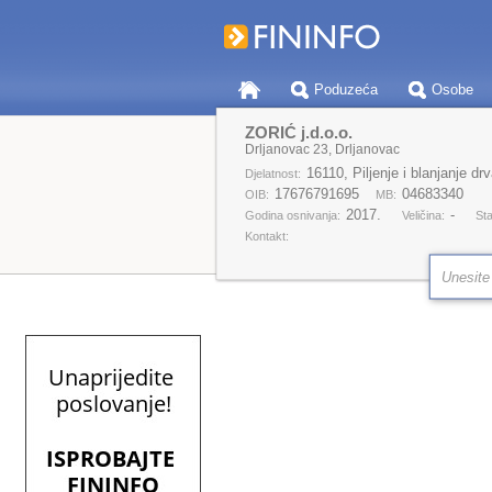
Poduzeća
Osobe
ZORIĆ j.d.o.o.
Drljanovac 23, Drljanovac
16110, Piljenje i blanjanje dr
Djelatnost:
17676791695
04683340
OIB:
MB:
2017.
-
Godina osnivanja:
Veličina:
Sta
Kontakt: