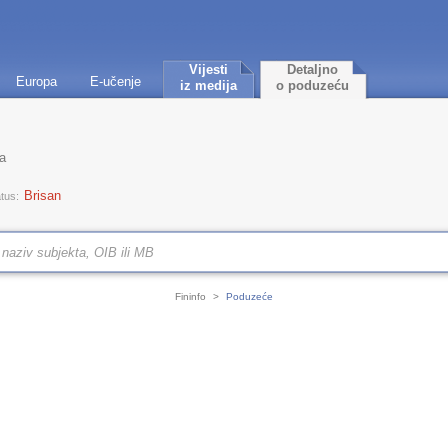
Vijesti
Detaljno
Europa
E-učenje
iz medija
o poduzeću
va
Brisan
tus:
Fininfo
>
Poduzeće