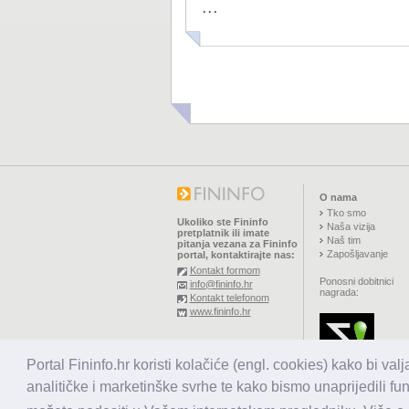
...
O nama
Tko smo
Ukoliko ste Fininfo
Naša vizija
pretplatnik ili imate
Naš tim
pitanja vezana za Fininfo
Zapošljavanje
portal, kontaktirajte nas:
Kontakt formom
Ponosni dobitnici
info@fininfo.hr
nagrada:
Kontakt telefonom
www.fininfo.hr
© 2026,
El koncept d.o.o.
Portal Fininfo.hr koristi kolačiće (engl. cookies) kako bi val
Sva prava pridržana.
analitičke i marketinške svrhe te kako bismo unaprijedili fu