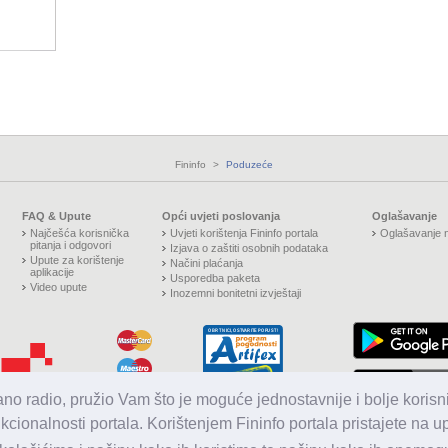
Fininfo
>
Poduzeće
FAQ & Upute
Opći uvjeti poslovanja
Oglašavanje
Najčešća korisnička
Uvjeti korištenja Fininfo portala
Oglašavanje n
pitanja i odgovori
Izjava o zaštiti osobnih podataka
Upute za korištenje
Načini plaćanja
aplikacije
Usporedba paketa
Video upute
Inozemni bonitetni izvještaji
jano radio, pružio Vam što je moguće jednostavnije i bolje korisni
nkcionalnosti portala. Korištenjem Fininfo portala pristajete na 