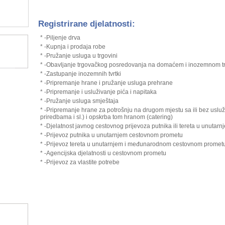
Registrirane djelatnosti:
* -Piljenje drva
* -Kupnja i prodaja robe
* -Pružanje usluga u trgovini
* -Obavljanje trgovačkog posredovanja na domaćem i inozemnom tr
* -Zastupanje inozemnih tvrtki
* -Pripremanje hrane i pružanje usluga prehrane
* -Pripremanje i usluživanje pića i napitaka
* -Pružanje usluga smještaja
* -Pripremanje hrane za potrošnju na drugom mjestu sa ili bez usluž
priredbama i sl.) i opskrba tom hranom (catering)
* -Djelatnost javnog cestovnog prijevoza putnika ili tereta u unuta
* -Prijevoz putnika u unutarnjem cestovnom prometu
* -Prijevoz tereta u unutarnjem i međunarodnom cestovnom promet
* -Agencijska djelatnosti u cestovnom prometu
* -Prijevoz za vlastite potrebe