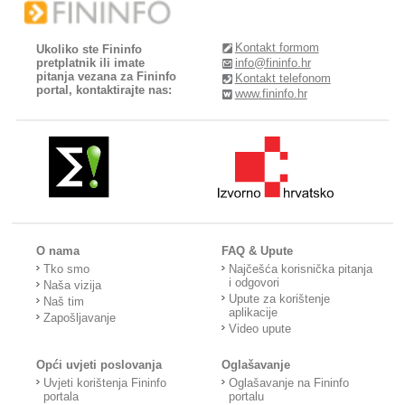
Kontakt formom
Ukoliko ste Fininfo
pretplatnik ili imate
info@fininfo.hr
pitanja vezana za Fininfo
Kontakt telefonom
portal, kontaktirajte nas:
www.fininfo.hr
O nama
FAQ & Upute
Tko smo
Najčešća korisnička pitanja
i odgovori
Naša vizija
Upute za korištenje
Naš tim
aplikacije
Zapošljavanje
Video upute
Opći uvjeti poslovanja
Oglašavanje
Uvjeti korištenja Fininfo
Oglašavanje na Fininfo
portala
portalu