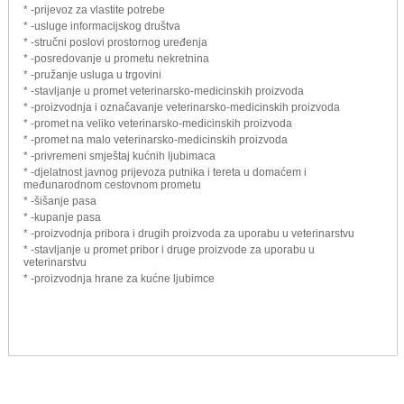
* -prijevoz za vlastite potrebe
* -usluge informacijskog društva
* -stručni poslovi prostornog uređenja
* -posredovanje u prometu nekretnina
* -pružanje usluga u trgovini
* -stavljanje u promet veterinarsko-medicinskih proizvoda
* -proizvodnja i označavanje veterinarsko-medicinskih proizvoda
* -promet na veliko veterinarsko-medicinskih proizvoda
* -promet na malo veterinarsko-medicinskih proizvoda
* -privremeni smještaj kućnih ljubimaca
* -djelatnost javnog prijevoza putnika i tereta u domaćem i
međunarodnom cestovnom prometu
* -šišanje pasa
* -kupanje pasa
* -proizvodnja pribora i drugih proizvoda za uporabu u veterinarstvu
* -stavljanje u promet pribor i druge proizvode za uporabu u
veterinarstvu
* -proizvodnja hrane za kućne ljubimce