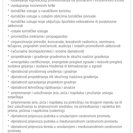
* -obavljanje trgovačkog posredovanja na domaćem i inozemnom tržištu
* -zastupanje inozemnih tvrtki
* -turističke usluge u nautičkom turizmu
* -turističke usluge u ostalim oblicima turističke ponude
* -turističke usluge koje uključuju športsko-rekreativne ili pustolovne
aktivnosti
* -ostale turističke usluge
* -promidžba (reklama i propaganda)
* -organiziranje priredbi, koncerata, kreativnih radionica, seminara,
tečajeva, prigodnih svečanosti, audicija i ostalih promotivnih aktivnosti
* -računalne (kompjutorske) i srodne djelatnosti
* -projektiranje i građenje građevina te stručni nadzor građenja
* -energetsko certificiranje, energetski pregled zgrade i redoviti pregled
sustava grijanja i sustava hlađenja ili klimatizacije u zgradi
* -djelatnosti prostornog uređenja i gradnje
* -djelatnost projektiranja i/ili stručnog nadzora građenja
* -djelatnost upravljanja projektom gradnje
* -djelatnost tehničkog ispitivanja i analize
* -pripremanje i usluživanje jela, pića i napitaka i pružanje usluga
smještaja
* -pripremanje jela, pića i napitaka za potrošnju na drugom mjestu sa ili
bez usluživanja (u prijevoznom sredstvu, na priredbama) i opskrba tim
jelima, pićima i napitcima (catering)
* -djelatnost prijevoza putnika u unutarnjem cestovnom prometu
* -djelatnost prijevoza putnika u međunarodnom cestovnom prometu
* -djelatnost prijevoza tereta u unutarnjem i međunarodnom cestovnom
prometu