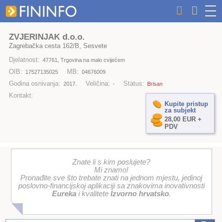
ZVJERINJAK d.o.o.
Zagrebačka cesta 162/B, Sesvete
Djelatnost:
47761, Trgovina na malo cvijećem
OIB:
MB:
17527135025
04676009
Godina osnivanja:
Veličina:
Status:
2017.
-
Brisan
Kontakt:
Kupite pristup
za subjekt
28,00 EUR +
PDV
Znate li s kim poslujete?
Mi znamo!
Pronađite sve što trebate znati na jednom mjestu, jedinoj
poslovno-financijskoj aplikaciji sa znakovima inovativnosti
Eureka
i kvalitete
Izvorno hrvatsko
.